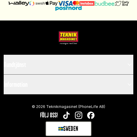
Kundtjänst
Information
©
2026
Teknikmagasinet (PhoneLife AB)
FÖLJ OSS!
TIKTOK
INSTAGRAM
FACEBOOK
SWEDEN
SELECT MARKET