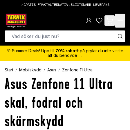
GRATIS FRAKTALTERNATIV
BLIXTSNABB LEVERANS
items in cart,
🌴 Summer Deals! Upp till
70% rabatt
på prylar du inte visste
att du behövde →
Start
Mobilskydd
Asus
Zenfone 11 Ultra
Asus Zenfone 11 Ultra
skal, fodral och
skärmskydd