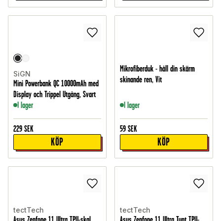
Mikrofiberduk - håll din skärm
SiGN
skinande ren, Vit
Mini Powerbank QC 10000mAh med
Display och Trippel Utgång, Svart
I lager
I lager
229
SEK
59
SEK
KÖP
KÖP
tectTech
tectTech
Asus Zenfone 11 Ultra TPU-skal
Asus Zenfone 11 Ultra Tunt TPU-