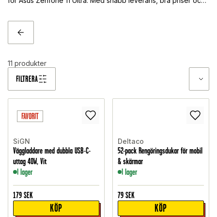
för Asus Zenfone 11 Ultra. Med snabb leverans, bra priser och
fria fraktalternativ gör vi det enkelt att skydda din mobil – redo
för vardagens alla utmaningar.
TILLBAKA
11
produkter
FILTRERA
FAVORIT
SiGN
Deltaco
Väggladdare med dubbla USB-C-
52-pack Rengöringsdukar för mobil
uttag 40W, Vit
& skärmar
I lager
I lager
179
SEK
79
SEK
KÖP
KÖP