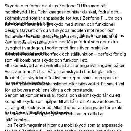
Skydda och förhöj din Asus Zenfone 11 Ultra med rätt
mobilskydd. Hos Teknikmagasinet hittar du skal, fodral och
skärmskydd som är anpassade för Asus Zenfone 11 Ultra och
Skal och fodral till Asus Zenfone 11 Ultra
som kombinerar pålitligt skydd med stilren och funktionell
design. Oavsett om du vill skydda mobilen mot repor och
Välj mellan tunna och smidiga skal som låter designen på Asus
stötar eller behålla dess eleganta uttryck finns här tillbehör
Zenfone 11 Ultra synas eller mer tåliga fodral som ger extra
som passar dina behov.
trygghet i vardagen. I sortimentet finns även praktiska
Skärmskydd till Asus Zenfone 11 Ultra
plånboksfodral med kortfack och ställfunktion – perfekt för dig
som vill kombinera skydd och funktion i ett.
Ett skärmskydd är ett enkelt sätt att förlänga livslängden på din
Asus Zenfone 11 Ultra. Våra skärmskydd i härdat glas eller
flexibel film skyddar effektivt mot repor, smuts och sprickor
Hitta rätt skydd till din Asus Zenfone
utan att påverka touchkänslighet eller bildkvalitet. Ett smart val
för att bevara mobilens känsla och prestanda.
Genom att kombinera skal, fodral och skärmskydd får du ett
komplett skydd som hjälper till att hålla din Asus Zenfone 11
Ultra i gott skick över tid. Alla tillbehör är designade för exakt
Köp Asus Zenfone 11 Ultra-tillbehör hos Teknikmagasinet
passform så att knappar, portar och kamera alltid är
lättåtkomliga.
Hos Teknikmagasinet hittar du mobilskydd som är anpassade