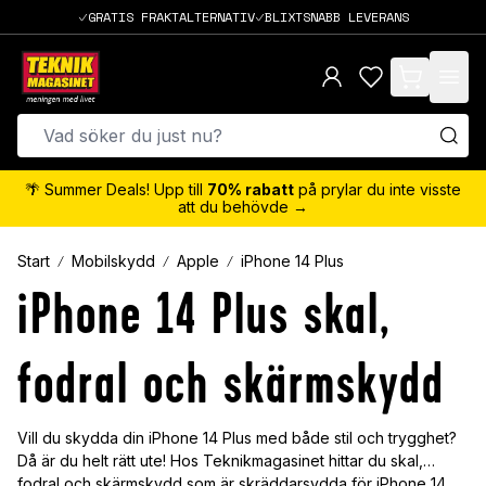
GRATIS FRAKTALTERNATIV
BLIXTSNABB LEVERANS
items in cart,
🌴 Summer Deals! Upp till
70% rabatt
på prylar du inte visste
att du behövde →
Start
Mobilskydd
Apple
iPhone 14 Plus
iPhone 14 Plus skal,
fodral och skärmskydd
Vill du skydda din iPhone 14 Plus med både stil och trygghet?
Då är du helt rätt ute! Hos Teknikmagasinet hittar du skal,
fodral och skärmskydd som är skräddarsydda för iPhone 14