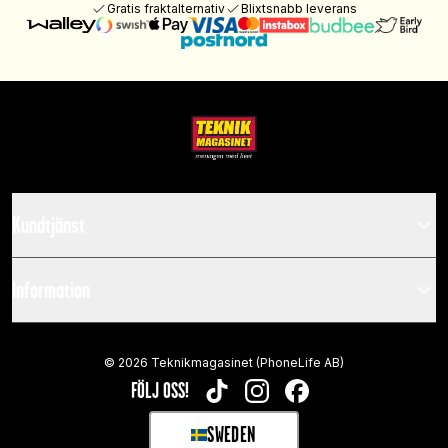
Gratis fraktalternativ
Blixtsnabb leverans
Kundtjänst
Information
©
2026
Teknikmagasinet (PhoneLife AB)
FÖLJ OSS!
TIKTOK
INSTAGRAM
FACEBOOK
SWEDEN
SELECT MARKET