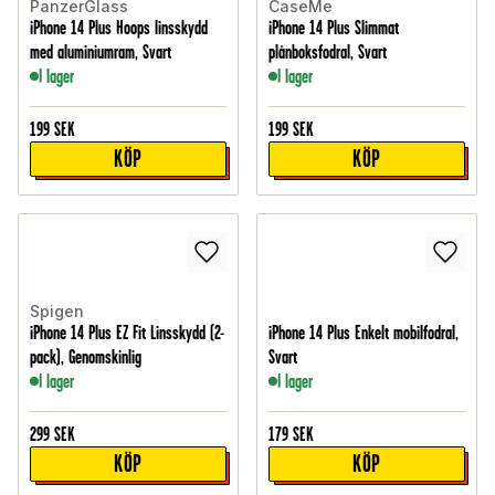
PanzerGlass
CaseMe
iPhone 14 Plus Hoops linsskydd
iPhone 14 Plus Slimmat
med aluminiumram, Svart
plånboksfodral, Svart
I lager
I lager
199
SEK
199
SEK
KÖP
KÖP
Spigen
iPhone 14 Plus EZ Fit Linsskydd (2-
iPhone 14 Plus Enkelt mobilfodral,
pack), Genomskinlig
Svart
I lager
I lager
299
SEK
179
SEK
KÖP
KÖP