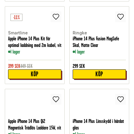
-11%
Smartline
Ringke
Apple iPhone 14 Plus Kit för
iPhone 14 Plus Fusion MagSafe
optimal laddning med 2m kabel, vit
Skal, Matte Clear
I lager
I lager
399
SEK
449
SEK
299
SEK
KÖP
KÖP
Apple iPhone 14 Plus Qi2
iPhone 14 Plus Linsskydd i härdat
Magnetisk Trådlös Laddare 15W, vit
glas