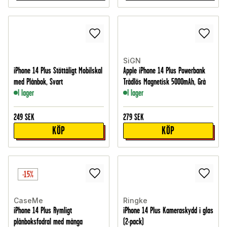
SiGN
iPhone 14 Plus Stöttåligt Mobilskal
Apple iPhone 14 Plus Powerbank
med Plånbok, Svart
Trådlös Magnetisk 5000mAh, Grå
I lager
I lager
249
SEK
279
SEK
KÖP
KÖP
-15%
CaseMe
Ringke
iPhone 14 Plus Rymligt
iPhone 14 Plus Kameraskydd i glas
plånboksfodral med många
(2-pack)