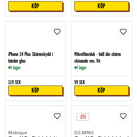
KÖP
KÖP
iPhone 14 Plus Skärmskydd i
Mikrofiberduk - håll din skärm
härdat glas
skinande ren, Vit
I lager
I lager
119
SEK
59
SEK
KÖP
KÖP
-15%
Mobique
DG.MING