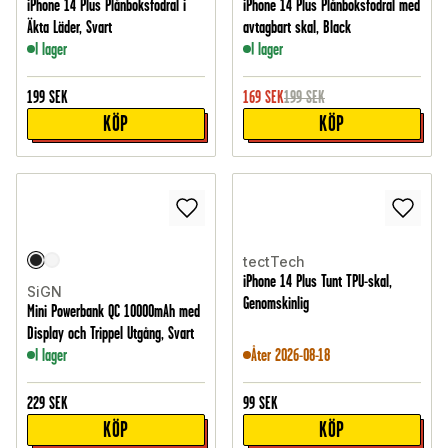
iPhone 14 Plus Plånboksfodral i
iPhone 14 Plus Plånboksfodral med
Äkta Läder, Svart
avtagbart skal, Black
I lager
I lager
199
SEK
169
SEK
199
SEK
KÖP
KÖP
tectTech
iPhone 14 Plus Tunt TPU-skal,
SiGN
Genomskinlig
Mini Powerbank QC 10000mAh med
Display och Trippel Utgång, Svart
I lager
Åter 2026-08-18
229
SEK
99
SEK
KÖP
KÖP