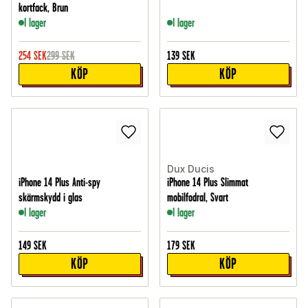
kortfack, Brun
I lager
I lager
254
SEK
299
SEK
139
SEK
KÖP
KÖP
Dux Ducis
iPhone 14 Plus Anti-spy
iPhone 14 Plus Slimmat
skärmskydd i glas
mobilfodral, Svart
I lager
I lager
149
SEK
179
SEK
KÖP
KÖP