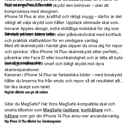
Skydd som passar iPhone 14 Plus perfekt
Plus och ger mobilen det skydd den behöver – utan att
kompromissa med designen.
iPhone 14 Plus är stor, kraftfull och riktigt snygg – därför är det
viktigt att välja skydd som håller. Upptäck slimmade skal som
bevarar Apples design, extra stöttåliga mobilskal för dig som
Skärmskydd som bevarar skärmens kvalitet
vill vara på den säkra sidan eller plånboksfodral med kortfack
och praktisk ställfunktion för en smidigare vardag.
Med ett skärmskydd i härdat glas slipper du oroa dig för repor
och sprickor. Våra iPhone 14 Plus-skärmskydd sitter perfekt,
påverkar inte Face ID eller touchkänslighet och är lätta att byta
Linsskydd för kristallklara bilder
om något händer. Ett smart och billigt skydd mot dyra
skärmreparationer.
Kameran i iPhone 14 Plus tar fantastiska bilder – med linsskydd
håller du linserna fria från smuts och repor så att resultatet alltid
blir lika skarpt som tänkt.
MagSafe-tillbehör som gör allt enklare
Gillar du MagSafe? Här finns MagSafe-kompatibla skal och
smarta tillbehör som
MagSafe-laddare
,
korthållare
och
hållare
som gör din iPhone 14 Plus ännu mer användarvänlig.
Köp iPhone 14 Plus-tillbehör hos Teknikmagasinet