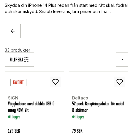
Skydda din iPhone 14 Plus redan från start med rätt skal, fodral
och skärmskydd. Snabb leverans, bra priser och fria
fraktalternativ – alltid hos Teknikmagasinet!
TILLBAKA
33
produkter
FILTRERA
FAVORIT
SiGN
Deltaco
Väggladdare med dubbla USB-C-
52-pack Rengöringsdukar för mobil
uttag 40W, Vit
& skärmar
I lager
I lager
179
SEK
79
SEK