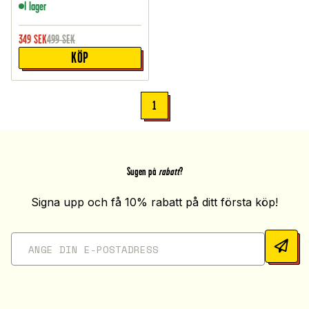
I lager
349
SEK
499
SEK
KÖP
1
Sugen på
rabatt
?
Signa upp och få 10% rabatt på ditt första köp!