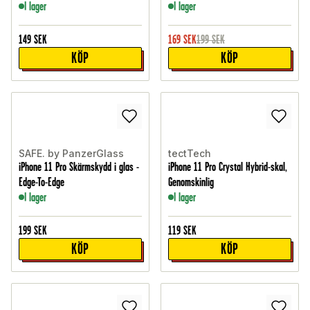
I lager
I lager
149
SEK
169
SEK
199
SEK
KÖP
KÖP
SAFE. by PanzerGlass
tectTech
iPhone 11 Pro Skärmskydd i glas -
iPhone 11 Pro Crystal Hybrid-skal,
Edge-To-Edge
Genomskinlig
I lager
I lager
199
SEK
119
SEK
KÖP
KÖP