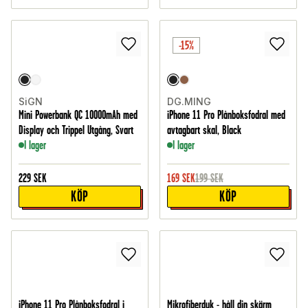
-15%
SiGN
DG.MING
Mini Powerbank QC 10000mAh med
iPhone 11 Pro Plånboksfodral med
Display och Trippel Utgång, Svart
avtagbart skal, Black
I lager
I lager
229
SEK
169
SEK
199
SEK
KÖP
KÖP
iPhone 11 Pro Plånboksfodral i
Mikrofiberduk - håll din skärm