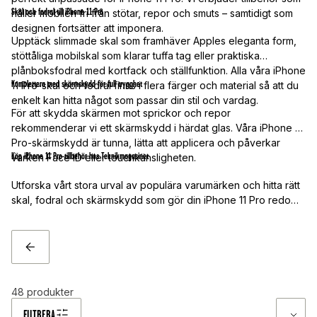
Skal och fodral till iPhone 11 Pro
håller mobilen fri från stötar, repor och smuts – samtidigt som
designen fortsätter att imponera.
Upptäck slimmade skal som framhäver Apples eleganta form,
stöttåliga mobilskal som klarar tuffa tag eller praktiska
plånboksfodral med kortfack och ställfunktion. Alla våra iPhone
Komplettera med skärmskydd för full trygghet
11 Pro-skal och fodral finns i flera färger och material så att du
enkelt kan hitta något som passar din stil och vardag.
För att skydda skärmen mot sprickor och repor
rekommenderar vi ett skärmskydd i härdat glas. Våra iPhone 11
Pro-skärmskydd är tunna, lätta att applicera och påverkar
Köp iPhone 11 Pro-tillbehör hos Teknikmagasinet
varken Face ID eller touchkänsligheten.
Utforska vårt stora urval av populära varumärken och hitta rätt
skal, fodral och skärmskydd som gör din iPhone 11 Pro redo
för vardagens äventyr. Snabb leverans, bra priser och fria
fraktalternativ – skydda din mobil med stil redan idag!
TILLBAKA
48
produkter
FILTRERA