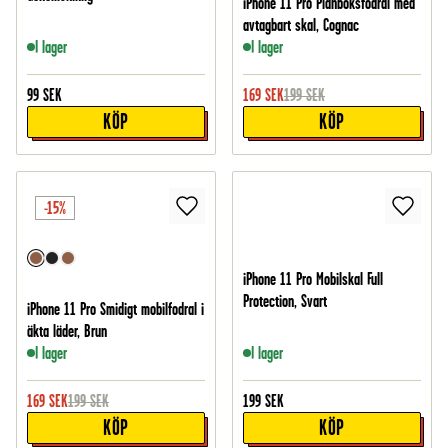
iPhone 11 Pro Plånboksfodral med
avtagbart skal, Cognac
I lager
I lager
99
SEK
169
SEK
199
SEK
KÖP
KÖP
-15%
iPhone 11 Pro Mobilskal Full
Protection, Svart
iPhone 11 Pro Smidigt mobilfodral i
äkta läder, Brun
I lager
I lager
169
SEK
199
SEK
199
SEK
KÖP
KÖP