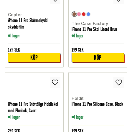
Copter
iPhone 11 Pro Skärmskydd
The Case Factory
skyddsfilm
iPhone 11 Pro Skal Lizard Brun
I lager
I lager
179
SEK
199
SEK
KÖP
KÖP
Holdit
iPhone 11 Pro Stöttåligt Mobilskal
iPhone 11 Pro Silicone Case, Black
med Plånbok, Svart
I lager
I lager
249
SEK
199
SEK