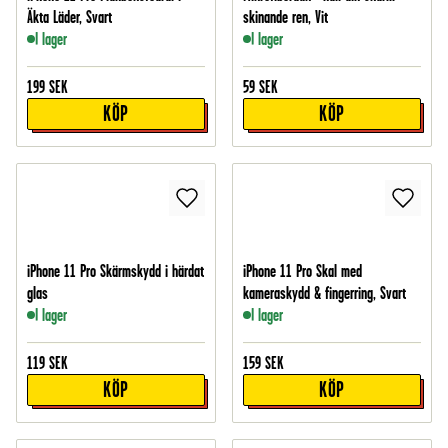
Äkta Läder, Svart
skinande ren, Vit
I lager
I lager
199
SEK
59
SEK
KÖP
KÖP
iPhone 11 Pro Skärmskydd i härdat
iPhone 11 Pro Skal med
glas
kameraskydd & fingerring, Svart
I lager
I lager
119
SEK
159
SEK
KÖP
KÖP