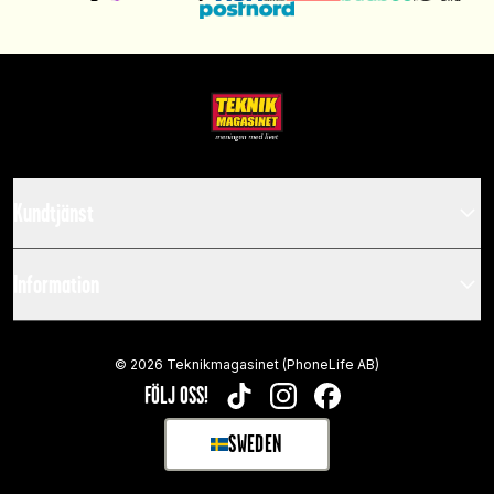
Kundtjänst
Information
©
2026
Teknikmagasinet (PhoneLife AB)
FÖLJ OSS!
TIKTOK
INSTAGRAM
FACEBOOK
SWEDEN
SELECT MARKET