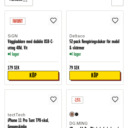
FAVORIT
SiGN
Deltaco
Väggladdare med dubbla USB-C-
52-pack Rengöringsdukar för mobil
uttag 40W, Vit
& skärmar
I lager
I lager
179
SEK
79
SEK
KÖP
KÖP
-15%
tectTech
iPhone 11 Pro Tunt TPU-skal,
DG.MING
Genomskinlig