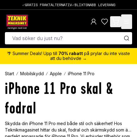
GRATIS FRAKTALTERNATIV
BLIXTSNABB LEVERANS
items in cart,
🌴 Summer Deals! Upp till
70% rabatt
på prylar du inte visste
att du behövde →
Start
Mobilskydd
Apple
iPhone 11 Pro
iPhone 11 Pro skal &
fodral
Skydda din iPhone 11 Pro med både stil och säkerhet! Hos
Teknikmagasinet hittar du skal, fodral och skärmskydd som är
perfekt anpassade för iPhone 11 Pro. Vi erbjuder tillbehör som