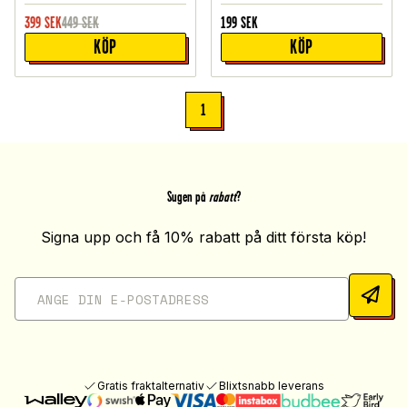
399
SEK
449
SEK
199
SEK
KÖP
KÖP
1
Sugen på
rabatt
?
Signa upp och få 10% rabatt på ditt första köp!
Gratis fraktalternativ
Blixtsnabb leverans