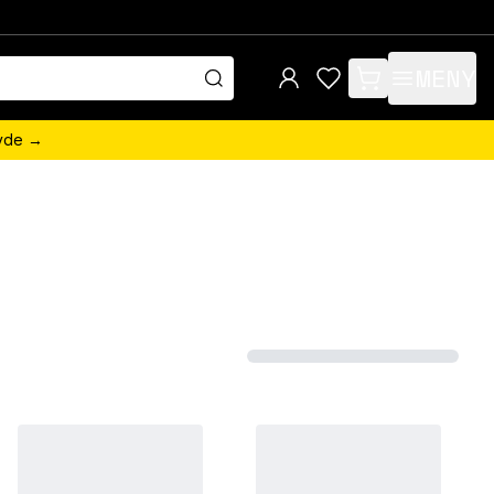
MENY
items in cart, view 
övde →