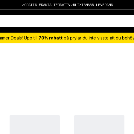
GRATIS FRAKTALTERNATIV
BLIXTSNABB LEVERANS
mmer Deals! Upp till
70% rabatt
på prylar du inte visste att du beh