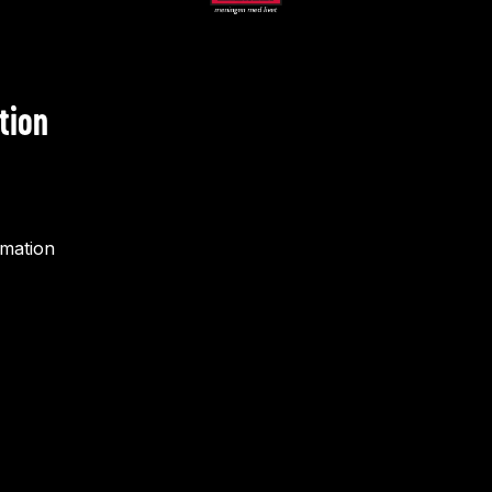
tion
rmation