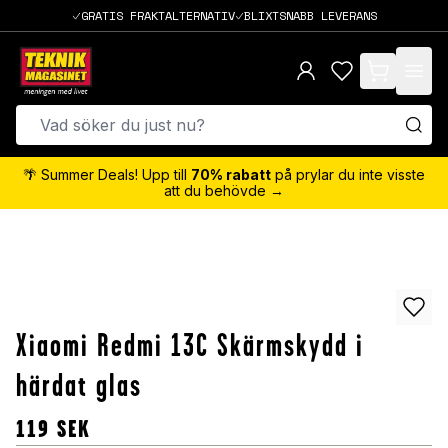
GRATIS FRAKTALTERNATIV
BLIXTSNABB LEVERANS
items in cart,
🌴 Summer Deals! Upp till
70% rabatt
på prylar du inte visste
att du behövde →
Xiaomi Redmi 13C Skärmskydd i
härdat glas
119
SEK