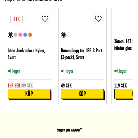
-11%
Xiaomi 14T Skä
härdat glas
Liten Axelväska i Nylon,
Dammplugg för USB-C Port
Svart
(3-pack), Svart
I lager
I lager
I lager
169
SEK
189
SEK
49
SEK
119
SEK
KÖP
KÖP
KÖ
Sugen på
rabatt
?