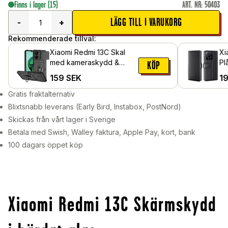
Finns i lager
(15)
ART. NR
:
50403
LÄGG TILL I VARUKORG
-
+
Rekommenderade tillval:
Xiaomi Redmi 13C Skal
Xi
med kameraskydd &
Pl
KÖP
fingerring, Svart
Lä
159
SEK
1
Gratis fraktalternativ
Blixtsnabb leverans (Early Bird, Instabox, PostNord)
Skickas från vårt lager i Sverige
Betala med Swish, Walley faktura, Apple Pay, kort, bank
100 dagars öppet köp
Xiaomi Redmi 13C Skärmskydd