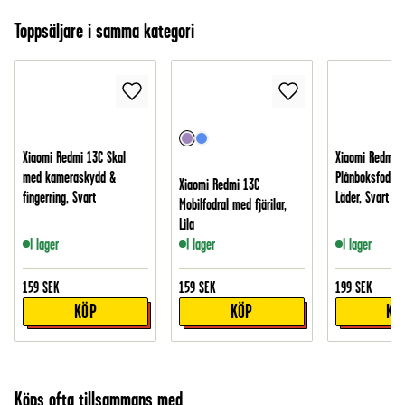
Toppsäljare i samma kategori
Xiaomi Redmi 13C Skal
Xiaomi Redmi 
med kameraskydd &
Plånboksfodral 
Xiaomi Redmi 13C
fingerring, Svart
Läder, Svart
Mobilfodral med fjärilar,
Lila
I lager
I lager
I lager
159
SEK
159
SEK
199
SEK
KÖP
KÖP
KÖ
Köps ofta tillsammans med