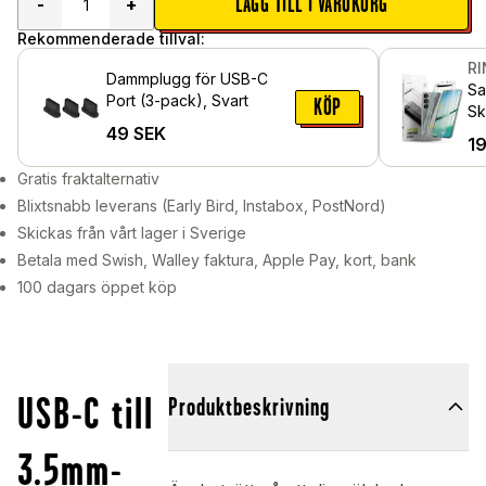
LÄGG TILL I VARUKORG
-
+
Rekommenderade tillval:
R
Dammplugg för USB-C
Sa
Port (3-pack), Svart
KÖP
Sk
49
SEK
mo
1
pa
Gratis fraktalternativ
Blixtsnabb leverans (Early Bird, Instabox, PostNord)
Skickas från vårt lager i Sverige
Betala med Swish, Walley faktura, Apple Pay, kort, bank
100 dagars öppet köp
USB-C till
Produktbeskrivning
3.5mm-