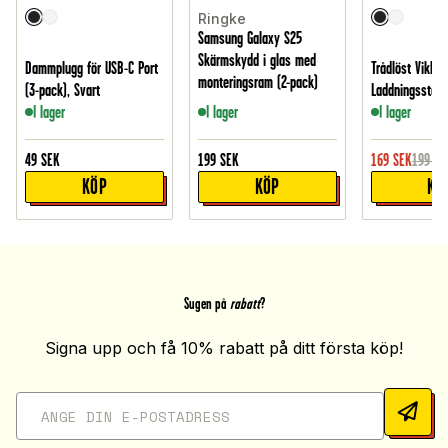
Ringke
Samsung Galaxy S25
Skärmskydd i glas med
Dammplugg för USB-C Port
Trådlöst Vikbar
monteringsram (2-pack)
(3-pack), Svart
Laddningsställ 
I lager
I lager
I lager
49
SEK
199
SEK
169
SEK
199
SE
KÖP
KÖP
KÖ
Sugen på
rabatt
?
Signa upp och få 10% rabatt på ditt första köp!