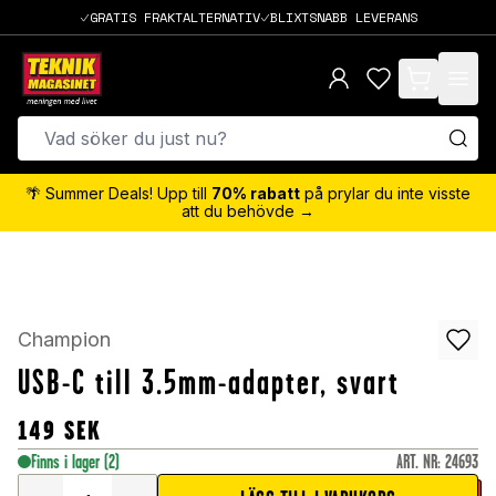
GRATIS FRAKTALTERNATIV
BLIXTSNABB LEVERANS
items in cart,
🌴 Summer Deals! Upp till
70% rabatt
på prylar du inte visste
att du behövde →
Champion
USB-C till 3.5mm-adapter, svart
149
SEK
Finns i lager
(2)
ART. NR
:
24693