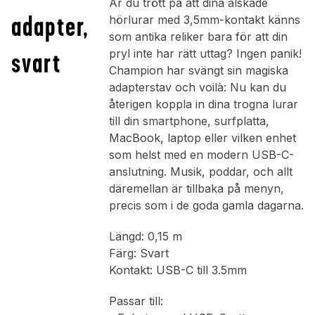
Är du trött på att dina älskade
adapter,
hörlurar med 3,5mm-kontakt känns
som antika reliker bara för att din
svart
pryl inte har rätt uttag? Ingen panik!
Champion har svängt sin magiska
adapterstav och voilà: Nu kan du
återigen koppla in dina trogna lurar
till din smartphone, surfplatta,
MacBook, laptop eller vilken enhet
som helst med en modern USB-C-
anslutning. Musik, poddar, och allt
däremellan är tillbaka på menyn,
precis som i de goda gamla dagarna.
Längd: 0,15 m
Färg: Svart
Kontakt: USB-C till 3.5mm
Passar till: