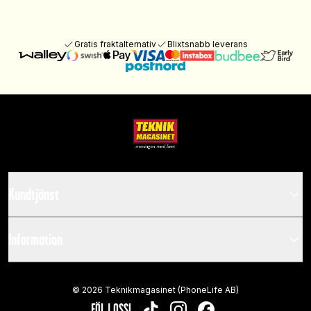
Gratis fraktalternativ
Blixtsnabb leverans
Kundtjänst
Information
©
2026
Teknikmagasinet (PhoneLife AB)
FÖLJ OSS!