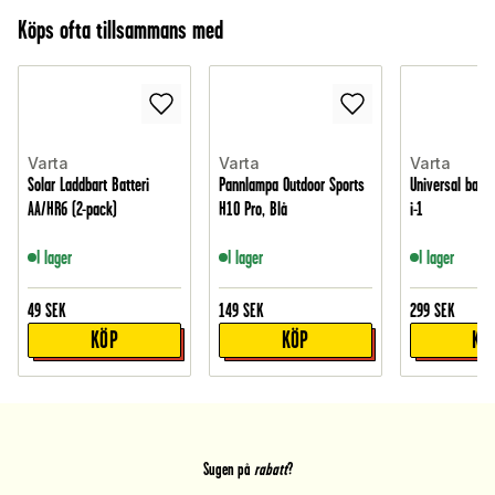
Köps ofta tillsammans med
Varta
Varta
Varta
Solar Laddbart Batteri
Pannlampa Outdoor Sports
Universal batte
AA/HR6 (2-pack)
H10 Pro, Blå
i-1
I lager
I lager
I lager
49
SEK
149
SEK
299
SEK
KÖP
KÖP
KÖ
Sugen på
rabatt
?