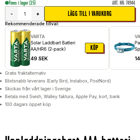
Finns i lager
(15)
ART. NR
:
74944
LÄGG TILL I VARUKORG
-
+
Rekommenderade tillval:
VARTA
V
Solar Laddbart Batteri
Pa
KÖP
AA/HR6 (2-pack)
Sp
49
SEK
1
Gratis fraktalternativ
Blixtsnabb leverans (Early Bird, Instabox, PostNord)
Skickas från vårt lager i Sverige
Betala med Swish, Walley faktura, Apple Pay, kort, bank
100 dagars öppet köp