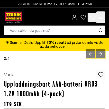
GRATIS FRAKTALTERNATIV
BLIXTSNABB LEVERANS
items in cart,
🌴 Summer Deals! Upp till
70% rabatt
på prylar du inte visste
att du behövde →
PREVIOUS SLID
NEXT S
0
/
4
Varta
Uppladdningsbart AAA-batteri HR03
1.2V 1000mAh (4-pack)
179
SEK