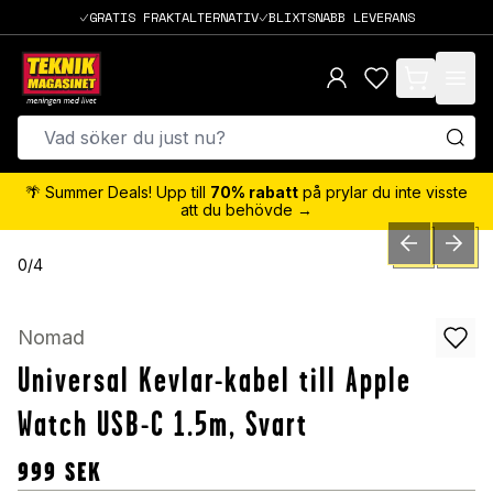
GRATIS FRAKTALTERNATIV
BLIXTSNABB LEVERANS
items in cart,
🌴 Summer Deals! Upp till
70% rabatt
på prylar du inte visste
att du behövde →
PREVIOUS SLID
NEXT S
0
/
4
Nomad
Universal Kevlar-kabel till Apple
Watch USB-C 1.5m, Svart
999
SEK