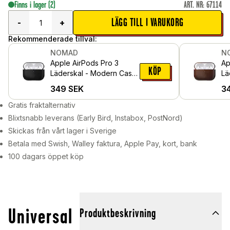
Finns i lager
(2)
ART. NR
:
67114
LÄGG TILL I VARUKORG
-
+
Rekommenderade tillval:
NOMAD
N
Apple AirPods Pro 3
Ap
KÖP
Läderskal - Modern Case
Lä
Leather, Black
Ca
349
SEK
3
Br
Gratis fraktalternativ
Blixtsnabb leverans (Early Bird, Instabox, PostNord)
Skickas från vårt lager i Sverige
Betala med Swish, Walley faktura, Apple Pay, kort, bank
100 dagars öppet köp
Universal
Produktbeskrivning