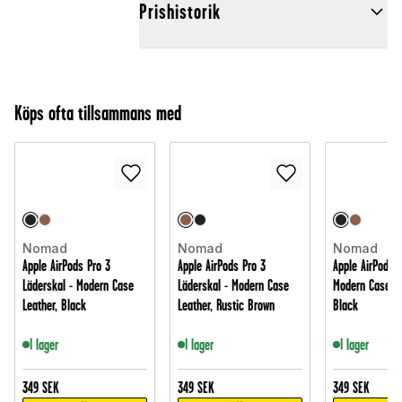
Prishistorik
Köps ofta tillsammans med
Nomad
Nomad
Nomad
Apple AirPods Pro 3
Apple AirPods Pro 3
Apple AirPods 4
Läderskal - Modern Case
Läderskal - Modern Case
Modern Case Le
Leather, Black
Leather, Rustic Brown
Black
I lager
I lager
I lager
349
SEK
349
SEK
349
SEK