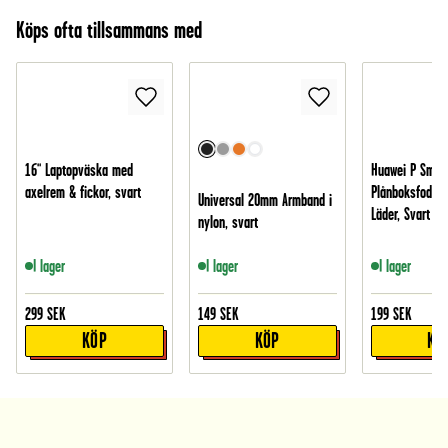
Köps ofta tillsammans med
16" Laptopväska med
Huawei P Smar
axelrem & fickor, svart
Plånboksfodral 
Universal 20mm Armband i
Läder, Svart
nylon, svart
I lager
I lager
I lager
299
SEK
149
SEK
199
SEK
KÖP
KÖP
KÖ