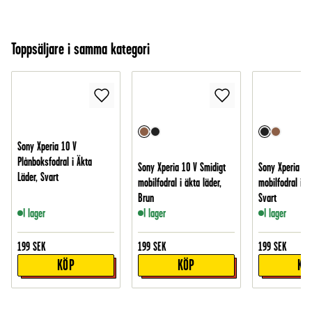
Toppsäljare i samma kategori
Sony Xperia 10 V
Plånboksfodral i Äkta
Sony Xperia 10 V Smidigt
Sony Xperia 10
Läder, Svart
mobilfodral i äkta läder,
mobilfodral i äk
Brun
Svart
I lager
I lager
I lager
199
SEK
199
SEK
199
SEK
KÖP
KÖP
KÖ