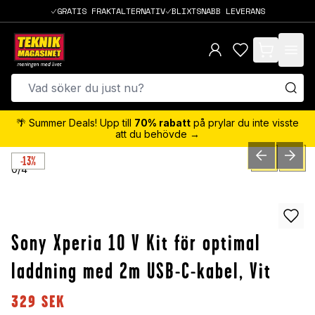
GRATIS FRAKTALTERNATIV
BLIXTSNABB LEVERANS
items in cart,
🌴 Summer Deals! Upp till
70% rabatt
på prylar du inte visste
att du behövde →
-13%
PREVIOUS SLID
NEXT S
0
/
4
Sony Xperia 10 V Kit för optimal
laddning med 2m USB-C-kabel, Vit
329
SEK