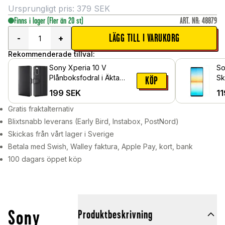
Ursprungligt pris:
379
SEK
Finns i lager
(Fler än 20 st)
ART. NR
:
48879
LÄGG TILL I VARUKORG
-
+
Rekommenderade tillval:
Sony Xperia 10 V
So
Plånboksfodral i Äkta
Sk
KÖP
Läder, Svart
gl
199
SEK
11
Gratis fraktalternativ
Blixtsnabb leverans (Early Bird, Instabox, PostNord)
Skickas från vårt lager i Sverige
Betala med Swish, Walley faktura, Apple Pay, kort, bank
100 dagars öppet köp
Sony
Produktbeskrivning