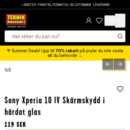
GRATIS FRAKTALTERNATIV
BLIXTSNABB LEVERANS
items in cart,
🌴 Summer Deals! Upp till
70% rabatt
på prylar du inte visste
att du behövde →
PREVIOUS SLID
NEXT S
0
/
2
Sony Xperia 10 IV Skärmskydd i
härdat glas
119
SEK