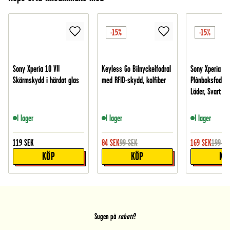
-15%
-15%
Sony Xperia 10 VII
Keyless Go Bilnyckelfodral
Sony Xperia 1 II
Skärmskydd i härdat glas
med RFID-skydd, kolfiber
Plånboksfodral 
Läder, Svart
I lager
I lager
I lager
119
SEK
84
SEK
99
SEK
169
SEK
199
SE
KÖP
KÖP
KÖ
Sugen på
rabatt
?