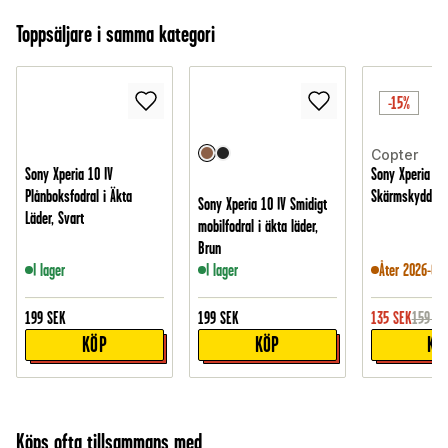
Toppsäljare i samma kategori
-15%
Copter
Sony Xperia 10 IV
Sony Xperia 10
Plånboksfodral i Äkta
Skärmskydd sk
Sony Xperia 10 IV Smidigt
Läder, Svart
mobilfodral i äkta läder,
Brun
I lager
I lager
Åter 2026-08-
199
SEK
199
SEK
135
SEK
159
SE
KÖP
KÖP
KÖ
Köps ofta tillsammans med