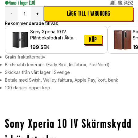
Finns i lager
(10)
ART. NR
:
34252
LÄGG TILL I VARUKORG
-
+
Rekommenderade tillval:
Sony Xperia 10 IV
So
Plånboksfodral i Äkta
Sm
KÖP
Läder, Svart
äk
199
SEK
1
Gratis fraktalternativ
Blixtsnabb leverans (Early Bird, Instabox, PostNord)
Skickas från vårt lager i Sverige
Betala med Swish, Walley faktura, Apple Pay, kort, bank
100 dagars öppet köp
Sony Xperia 10 IV Skärmskydd