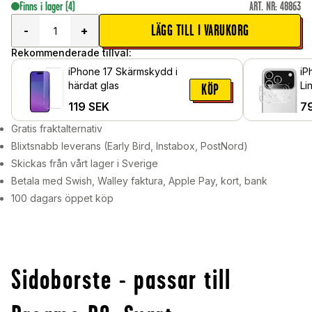
Finns i lager
(4)
ART. NR
:
48863
LÄGG TILL I VARUKORG
-
+
Rekommenderade tillval:
iPhone 17 Skärmskydd i
iP
härdat glas
Li
KÖP
119
SEK
7
Gratis fraktalternativ
Blixtsnabb leverans (Early Bird, Instabox, PostNord)
Skickas från vårt lager i Sverige
Betala med Swish, Walley faktura, Apple Pay, kort, bank
100 dagars öppet köp
Sidoborste - passar till