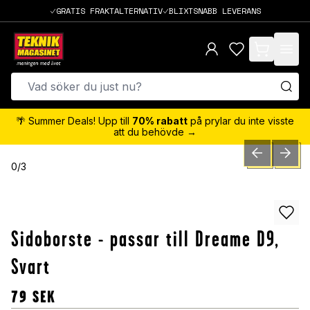
GRATIS FRAKTALTERNATIV
BLIXTSNABB LEVERANS
items in cart,
🌴 Summer Deals! Upp till
70% rabatt
på prylar du inte visste
att du behövde →
PREVIOUS SLID
NEXT S
0
/
3
Sidoborste - passar till Dreame D9,
Svart
79
SEK