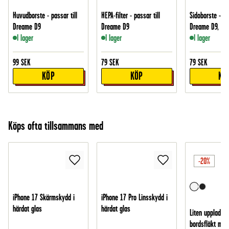
Huvudborste - passar till
HEPA-filter - passar till
Sidoborste - pas
Dreame D9
Dreame D9
Dreame D9, Vit
I lager
I lager
I lager
99
SEK
79
SEK
79
SEK
KÖP
KÖP
KÖ
Köps ofta tillsammans med
-20%
iPhone 17 Skärmskydd i
iPhone 17 Pro Linsskydd i
härdat glas
härdat glas
Liten uppladdn
bordsfläkt med