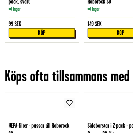
pack, svart
Roborock S8
I lager
I lager
99
SEK
149
SEK
KÖP
KÖP
Köps ofta tillsammans med
HEPA-filter - passar till Roborock
Sidoborstar i 2-pack - pa