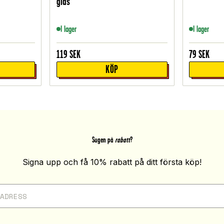
glas
I lager
I lager
119
SEK
79
SEK
KÖP
Sugen på
rabatt
?
Signa upp och få 10% rabatt på ditt första köp!