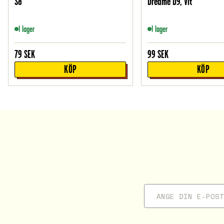
S8
Dreame D9, Vit
I lager
I lager
79
SEK
99
SEK
KÖP
KÖP