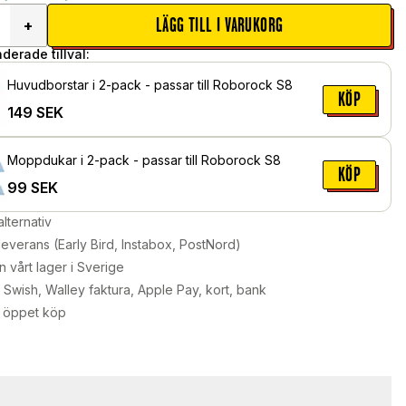
LÄGG TILL I VARUKORG
+
erade tillval:
Huvudborstar i 2-pack - passar till Roborock S8
KÖP
149
SEK
Moppdukar i 2-pack - passar till Roborock S8
KÖP
99
SEK
alternativ
leverans (Early Bird, Instabox, PostNord)
n vårt lager i Sverige
Swish, Walley faktura, Apple Pay, kort, bank
 öppet köp