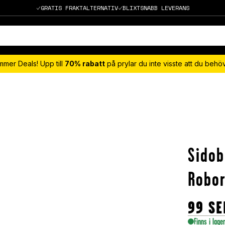
GRATIS FRAKTALTERNATIV
BLIXTSNABB LEVERANS
mmer Deals! Upp till
70% rabatt
på prylar du inte visste att du beh
Sidob
Robor
99
SE
Finns i lage