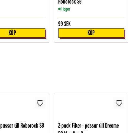
Roborock S8
I lager
99
SEK
KÖP
KÖP
passar till Roborock S8
2-pack Filter - passar till Dreame