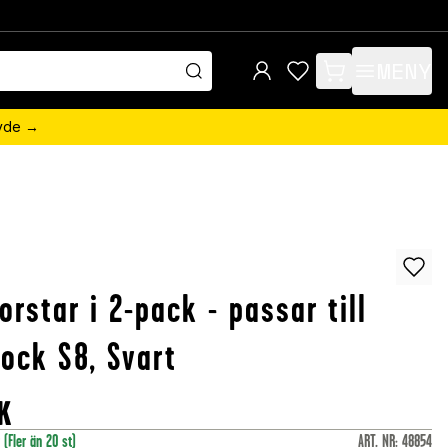
MENY
items in cart, view 
övde →
orstar i 2-pack - passar till
ock S8, Svart
K
r
(Fler än 20 st)
ART. NR
:
48854