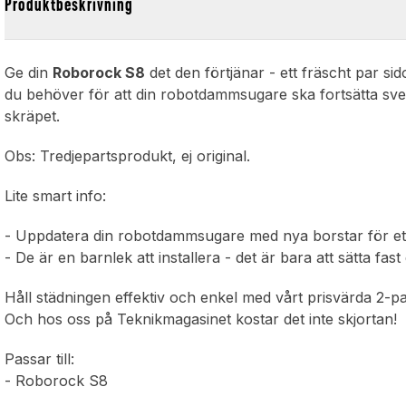
Produktbeskrivning
Ge din
Roborock S8
det den förtjänar - ett fräscht par si
du behöver för att din robotdammsugare ska fortsätta svepa
skräpet.
Obs: Tredjepartsprodukt, ej original.
Lite smart info:
- Uppdatera din robotdammsugare med nya borstar för ett
- De är en barnlek att installera - det är bara att sätta fast
Håll städningen effektiv och enkel med vårt prisvärda 2-pac
Och hos oss på Teknikmagasinet kostar det inte skjortan!
Passar till:
- Roborock S8