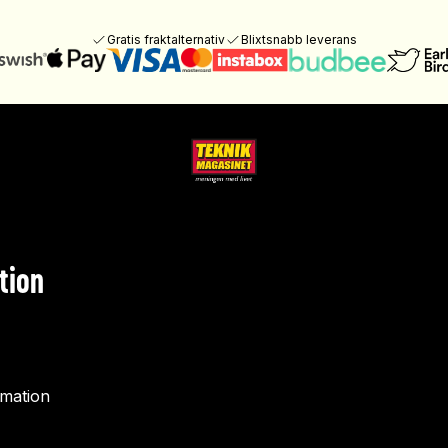
Gratis fraktalternativ
Blixtsnabb leverans
tion
rmation