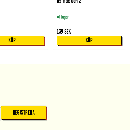
D9 Max Gen 2
I lager
139
SEK
KÖP
KÖP
REGISTRERA