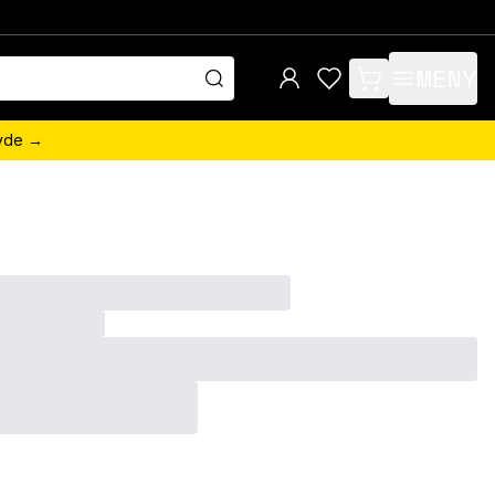
MENY
items in cart, view 
övde →