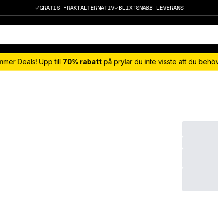
GRATIS FRAKTALTERNATIV
BLIXTSNABB LEVERANS
mmer Deals! Upp till
70% rabatt
på prylar du inte visste att du beh