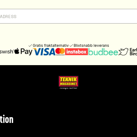
Gratis fraktalternativ
Blixtsnabb leverans
tion