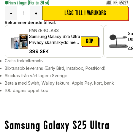
Finns i lager
(Fler än 20 st)
ART. NR
:
65227
LÄGG TILL I VARUKORG
-
+
Rekommenderade tillval:
PANZERGLASS
Sa
Samsung Galaxy S25 Ultra
Ul
KÖP
Privacy skärmskydd med
tr
4
installationsram - Ultra
399
SEK
La
Wide Fit
sv
Gratis fraktalternativ
Blixtsnabb leverans (Early Bird, Instabox, PostNord)
Skickas från vårt lager i Sverige
Betala med Swish, Walley faktura, Apple Pay, kort, bank
100 dagars öppet köp
Samsung Galaxy S25 Ultra