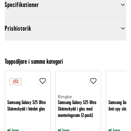
Specifikationer
Prishistorik
Toppsäljare i samma kategori
-15%
Ringke
Samsung Galaxy S25 Ultra
Samsung Galaxy S25 Ultra
Samsung Galaxy
Skärmskydd i härdat glas
Skärmskydd i glas med
Anti-spy skärm
monteringsram (2-pack)
I lager
I lager
I lager