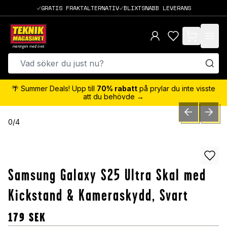
GRATIS FRAKTALTERNATIV
BLIXTSNABB LEVERANS
items in cart,
🌴 Summer Deals! Upp till
70% rabatt
på prylar du inte visste
att du behövde →
PREVIOUS SLID
NEXT S
0
/
4
Samsung Galaxy S25 Ultra Skal med
Kickstand & Kameraskydd, Svart
179
SEK