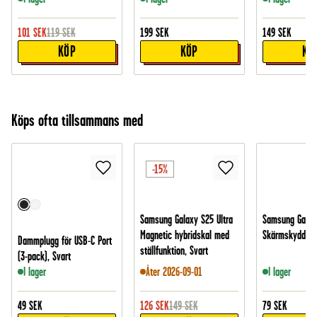
101
SEK
119
SEK
199
SEK
149
SEK
KÖP
KÖP
KÖ
Köps ofta tillsammans med
-15%
Samsung Galaxy S25 Ultra
Samsung Galaxy
Magnetic hybridskal med
Skärmskydd - 
Dammplugg för USB-C Port
ställfunktion, Svart
(3-pack), Svart
I lager
Åter 2026-09-01
I lager
49
SEK
126
SEK
149
SEK
79
SEK