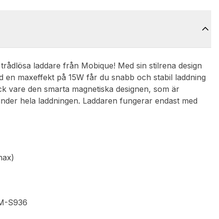
rådlösa laddare från Mobique! Med sin stilrena design
d en maxeffekt på 15W får du snabb och stabil laddning
 tack vare den smarta magnetiska designen, som är
 under hela laddningen. Laddaren fungerar endast med
max)
SM-S936