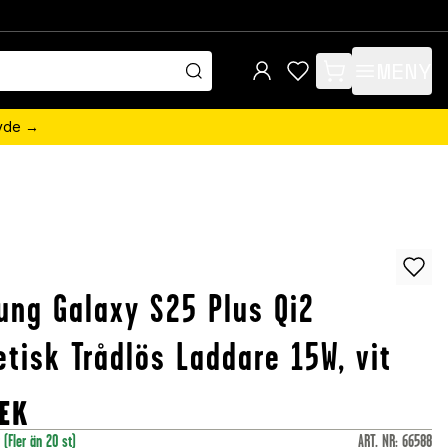
MENY
items in cart, view 
övde →
ng Galaxy S25 Plus Qi2
tisk Trådlös Laddare 15W, vit
EK
r
(Fler än 20 st)
ART. NR
:
66588