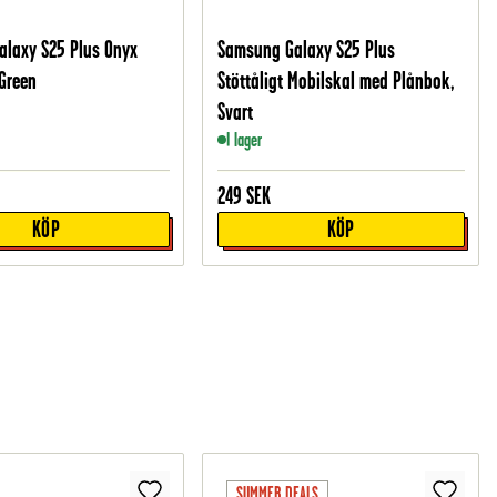
laxy S25 Plus Onyx
Samsung Galaxy S25 Plus
 Green
Stöttåligt Mobilskal med Plånbok,
Svart
I lager
249
SEK
KÖP
KÖP
SUMMER DEALS