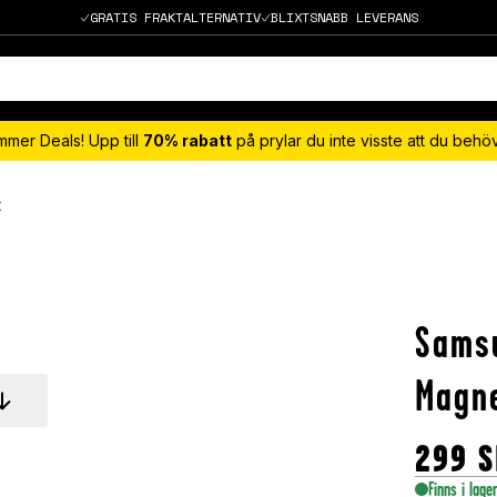
GRATIS FRAKTALTERNATIV
BLIXTSNABB LEVERANS
mmer Deals! Upp till
70% rabatt
på prylar du inte visste att du beh
t
Samsu
Magne
299
S
Finns i lage