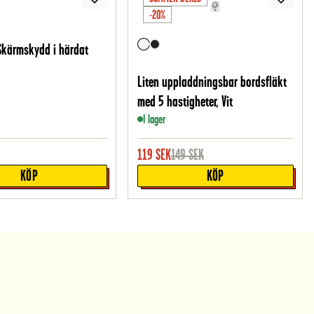
-20%
Skärmskydd i härdat
Liten uppladdningsbar bordsfläkt
med 5 hastigheter, Vit
I lager
119
SEK
149
SEK
KÖP
KÖP