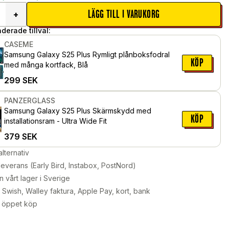
LÄGG TILL I VARUKORG
+
erade tillval:
CASEME
Samsung Galaxy S25 Plus Rymligt plånboksfodral
KÖP
med många kortfack, Blå
299
SEK
PANZERGLASS
Samsung Galaxy S25 Plus Skärmskydd med
KÖP
installationsram - Ultra Wide Fit
379
SEK
alternativ
leverans (Early Bird, Instabox, PostNord)
n vårt lager i Sverige
Swish, Walley faktura, Apple Pay, kort, bank
 öppet köp