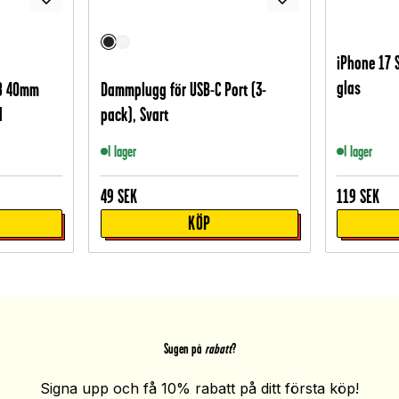
iPhone 17 
glas
 8 40mm
Dammplugg för USB-C Port (3-
d
pack), Svart
I lager
I lager
49
SEK
119
SEK
KÖP
Sugen på
rabatt
?
Signa upp och få 10% rabatt på ditt första köp!