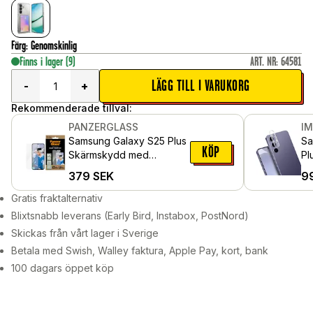
Färg
:
Genomskinlig
Finns i lager
(9)
ART. NR
:
64581
LÄGG TILL I VARUKORG
-
+
Rekommenderade tillval:
PANZERGLASS
I
Samsung Galaxy S25 Plus
Sa
KÖP
Skärmskydd med
Pl
installationsram - Ultra
gl
379
SEK
9
Wide Fit
Gratis fraktalternativ
Blixtsnabb leverans (Early Bird, Instabox, PostNord)
Skickas från vårt lager i Sverige
Betala med Swish, Walley faktura, Apple Pay, kort, bank
100 dagars öppet köp