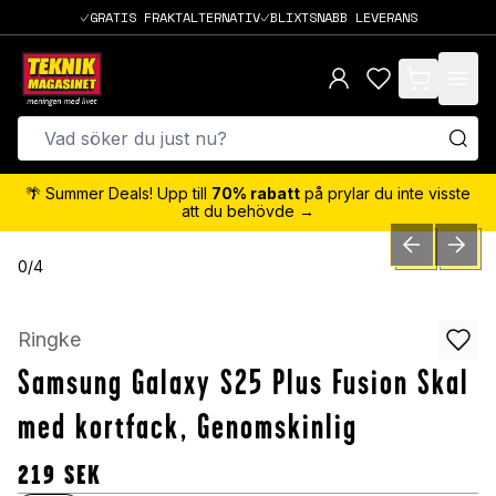
GRATIS FRAKTALTERNATIV
BLIXTSNABB LEVERANS
items in cart,
🌴 Summer Deals! Upp till
70% rabatt
på prylar du inte visste
att du behövde →
PREVIOUS SLID
NEXT S
0
/
4
Ringke
Samsung Galaxy S25 Plus Fusion Skal
med kortfack, Genomskinlig
219
SEK