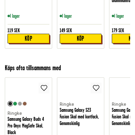
aluminiumram, 
I lager
I lager
I lager
119
SEK
149
SEK
179
SEK
KÖP
KÖP
KÖ
Köps ofta tillsammans med
Ringke
Ringke
Samsung Galaxy S23
Samsung Galax
Ringke
Fusion Skal med kortfack,
Fusion Skal me
Samsung Galaxy Buds 4
Genomskinlig
Genomskinlig
Pro Onyx MagSafe Skal,
Black