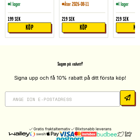
I lager
Åter 2026-08-11
I lager
199
SEK
219
SEK
219
SEK
KÖP
KÖP
KÖ
Sugen på
rabatt
?
Signa upp och få 10% rabatt på ditt första köp!
Gratis fraktalternativ
Blixtsnabb leverans