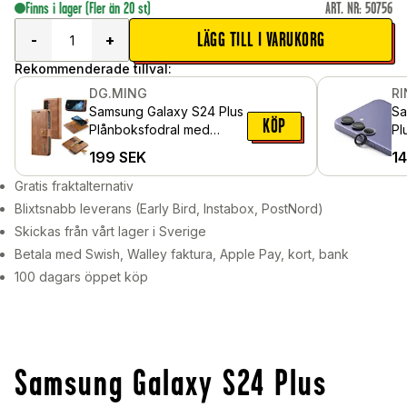
Finns i lager
(Fler än 20 st)
ART. NR
:
50756
LÄGG TILL I VARUKORG
-
+
Rekommenderade tillval:
DG.MING
R
Samsung Galaxy S24 Plus
Sa
KÖP
Plånboksfodral med
Pl
avtagbart skal, Cognac
al
199
SEK
1
Gratis fraktalternativ
Blixtsnabb leverans (Early Bird, Instabox, PostNord)
Skickas från vårt lager i Sverige
Betala med Swish, Walley faktura, Apple Pay, kort, bank
100 dagars öppet köp
Samsung Galaxy S24 Plus