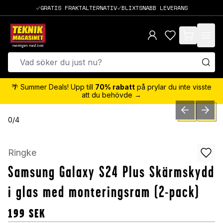
GRATIS FRAKTALTERNATIV
BLIXTSNABB LEVERANS
items in cart,
🌴 Summer Deals! Upp till
70% rabatt
på prylar du inte visste
att du behövde →
PREVIOUS SLID
NEXT S
0
/
4
Ringke
Samsung Galaxy S24 Plus Skärmskydd
i glas med monteringsram (2-pack)
199
SEK