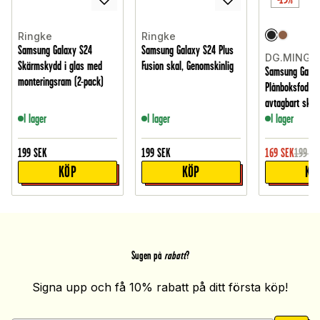
Ringke
Ringke
Samsung Galaxy S24
Samsung Galaxy S24 Plus
DG.MING
Skärmskydd i glas med
Fusion skal, Genomskinlig
Samsung Galax
monteringsram (2-pack)
Plånboksfodral
avtagbart skal,
I lager
I lager
I lager
199
SEK
199
SEK
169
SEK
199
SE
KÖP
KÖP
KÖ
Sugen på
rabatt
?
Signa upp och få 10% rabatt på ditt första köp!