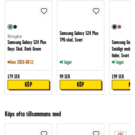
Samsung Galaxy S24 Plus
Ringke
TPU-skal, Svart
Samsung Galaxy S24 Plus
Samsung Galax
Onyx Skal, Dark Green
Smidigt mobilfo
läder, Svart
Åter 2026-08-11
I lager
I lager
179
SEK
99
SEK
199
SEK
KÖP
KÖP
KÖ
Köps ofta tillsammans med
-15%