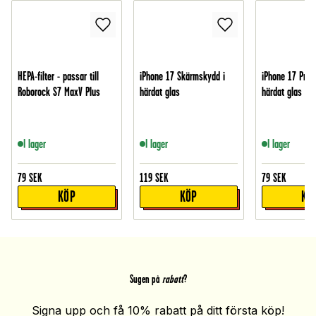
HEPA-filter - passar till
iPhone 17 Skärmskydd i
iPhone 17 Pro 
Roborock S7 MaxV Plus
härdat glas
härdat glas
I lager
I lager
I lager
79
SEK
119
SEK
79
SEK
KÖP
KÖP
KÖ
Sugen på
rabatt
?
Signa upp och få 10% rabatt på ditt första köp!