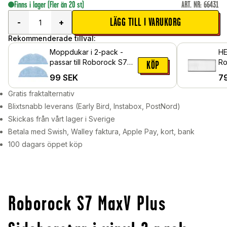
Finns i lager
(Fler än 20 st)
ART. NR
:
66431
LÄGG TILL I VARUKORG
-
+
Rekommenderade tillval:
Moppdukar i 2-pack -
HE
passar till Roborock S7
Ro
KÖP
MaxV Plus
Pl
99
SEK
7
Gratis fraktalternativ
Blixtsnabb leverans (Early Bird, Instabox, PostNord)
Skickas från vårt lager i Sverige
Betala med Swish, Walley faktura, Apple Pay, kort, bank
100 dagars öppet köp
Roborock S7 MaxV Plus