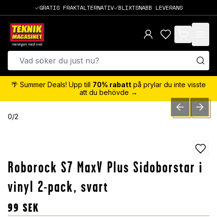
GRATIS FRAKTALTERNATIV
BLIXTSNABB LEVERANS
items in cart,
🌴 Summer Deals! Upp till
70% rabatt
på prylar du inte visste
att du behövde →
PREVIOUS SLID
NEXT S
0
/
2
Roborock S7 MaxV Plus Sidoborstar i
vinyl 2-pack, svart
99
SEK