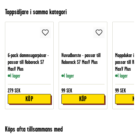
Toppsäljare i samma kategori
6-pack dammsugarpåsar -
Huvudborste - passar till
Moppdukar i 2-
passar till Roborock S7
Roborock S7 MaxV Plus
passar till Rob
MaxV Plus
MaxV Plus
I lager
I lager
I lager
279
SEK
99
SEK
99
SEK
KÖP
KÖP
KÖ
Köps ofta tillsammans med