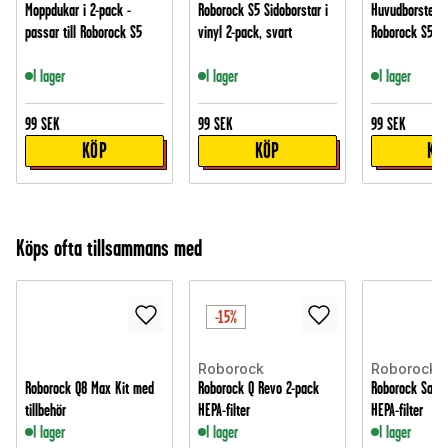
Moppdukar i 2-pack -
Roborock S5 Sidoborstar i
Huvudborste - p
passar till Roborock S5
vinyl 2-pack, svart
Roborock S5
I lager
I lager
I lager
99
SEK
99
SEK
99
SEK
KÖP
KÖP
KÖ
Köps ofta tillsammans med
-15%
Roborock
Roborock
Roborock Q8 Max Kit med
Roborock Q Revo 2-pack
Roborock Saros
tillbehör
HEPA-filter
HEPA-filter
I lager
I lager
I lager