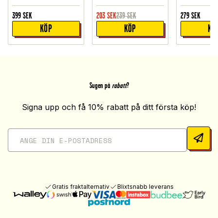
399
SEK
203
SEK
239
SEK
279
SEK
KÖP
KÖP
KÖ
Sugen på
rabatt
?
Signa upp och få 10% rabatt på ditt första köp!
Gratis fraktalternativ
Blixtsnabb leverans