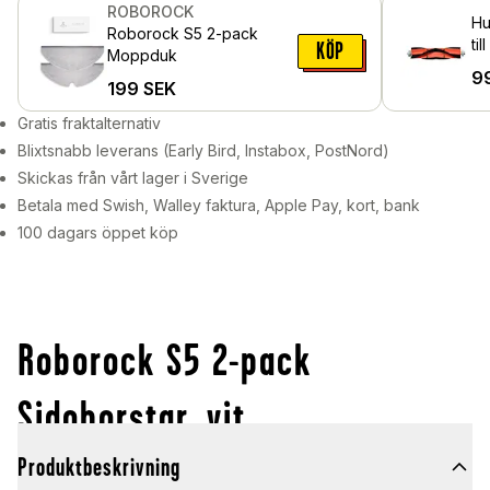
ROBOROCK
Hu
Roborock S5 2-pack
KÖP
Moppduk
9
199
SEK
Gratis fraktalternativ
Blixtsnabb leverans (Early Bird, Instabox, PostNord)
Skickas från vårt lager i Sverige
Betala med Swish, Walley faktura, Apple Pay, kort, bank
100 dagars öppet köp
Roborock S5 2-pack
Sidoborstar, vit
Produktbeskrivning