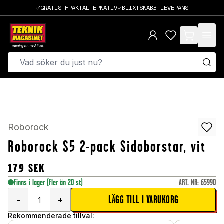
GRATIS FRAKTALTERNATIV
BLIXTSNABB LEVERANS
items in cart,
Roborock
Roborock S5 2-pack Sidoborstar, vit
179
SEK
Finns i lager
(Fler än 20 st)
ART. NR
:
65990
LÄGG TILL I VARUKORG
-
+
Rekommenderade tillval: