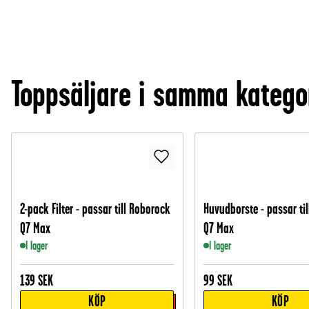
Toppsäljare i samma katego
2-pack Filter - passar till Roborock
Huvudborste - passar ti
Q7 Max
Q7 Max
I lager
I lager
139
SEK
99
SEK
KÖP
KÖP