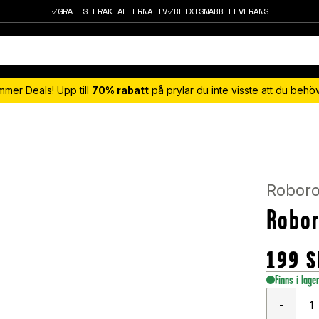
GRATIS FRAKTALTERNATIV
BLIXTSNABB LEVERANS
mmer Deals! Upp till
70% rabatt
på prylar du inte visste att du beh
Robor
Robo
199
S
Finns i lage
-