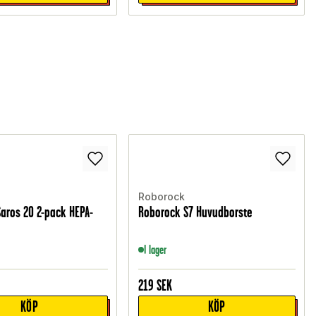
Roborock
aros 20 2-pack HEPA-
Roborock S7 Huvudborste
I lager
219
SEK
KÖP
KÖP