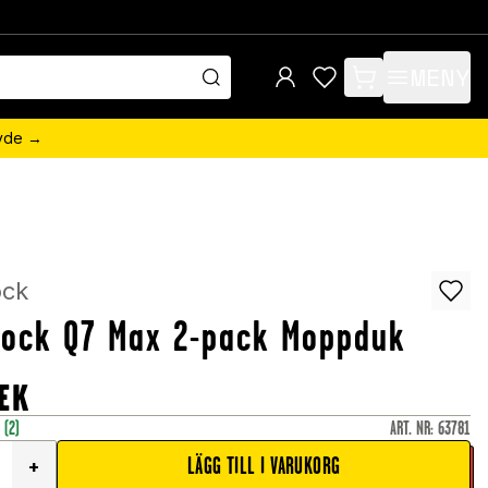
MENY
items in cart, view 
övde →
ock
rock Q7 Max 2-pack Moppduk
EK
r
(2)
ART. NR
:
63781
LÄGG TILL I VARUKORG
+