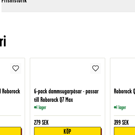
Prishistorik
ri
ll Roborock
6-pack dammsugarpåsar - passar
Roborock Q
till Roborock Q7 Max
I lager
I lager
279
SEK
399
SEK
KÖP