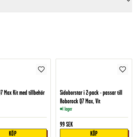
7 Max Kit med tillbehör
Sidoborstar i 2-pack - passar till
Roborock Q7 Max, Vit
I lager
99
SEK
KÖP
KÖP