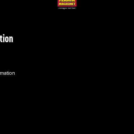
tion
rmation