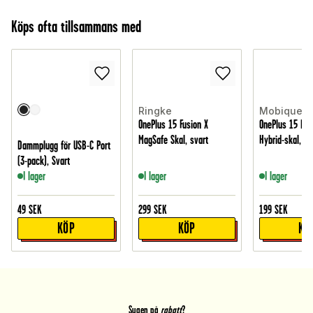
Köps ofta tillsammans med
Ringke
Mobique
OnePlus 15 Fusion X
OnePlus 15 Ma
MagSafe Skal, svart
Hybrid-skal, G
Dammplugg för USB-C Port
(3-pack), Svart
I lager
I lager
I lager
49
SEK
299
SEK
199
SEK
KÖP
KÖP
KÖ
Sugen på
rabatt
?