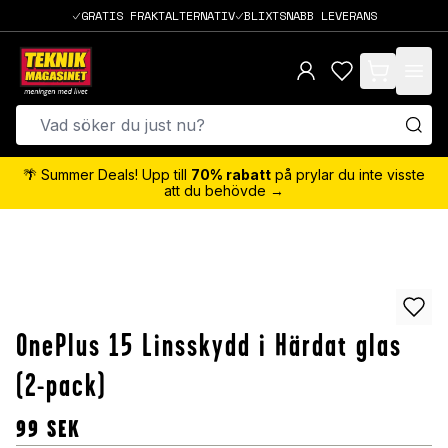
GRATIS FRAKTALTERNATIV
BLIXTSNABB LEVERANS
items in cart,
🌴 Summer Deals! Upp till
70% rabatt
på prylar du inte visste
att du behövde →
OnePlus 15 Linsskydd i Härdat glas
(2-pack)
99
SEK