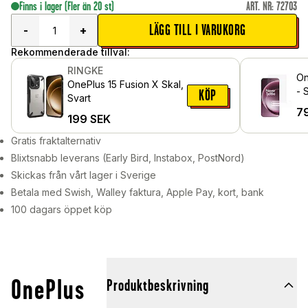
Finns i lager
(Fler än 20 st)
ART. NR
:
72703
LÄGG TILL I VARUKORG
-
+
Rekommenderade tillval:
RINGKE
On
OnePlus 15 Fusion X Skal,
- 
KÖP
Svart
7
199
SEK
Gratis fraktalternativ
Blixtsnabb leverans (Early Bird, Instabox, PostNord)
Skickas från vårt lager i Sverige
Betala med Swish, Walley faktura, Apple Pay, kort, bank
100 dagars öppet köp
OnePlus
Produktbeskrivning