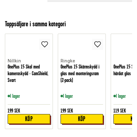
Toppsäljare i samma kategori
Nillkin
Ringke
OnePlus 15 Skal med
OnePlus 15 Skärmskydd i
OnePlus 15 Skä
kameraskydd - CamShield,
glas med monteringsram
härdat glas
Svart
(2-pack)
I lager
I lager
I lager
199
SEK
199
SEK
119
SEK
KÖP
KÖP
KÖ