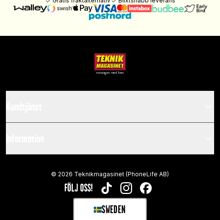
Gratis fraktalternativ
Blixtsnabb leverans
Kundtjänst
Information
©
2026
Teknikmagasinet (PhoneLife AB)
FÖLJ OSS!
TIKTOK
INSTAGRAM
FACEBOOK
SWEDEN
SELECT MARKET