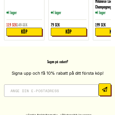
Milanese Loop,
Champagnegul
I lager
I lager
I lager
119
SEK
149
SEK
79
SEK
199
SEK
KÖP
KÖP
KÖ
Sugen på
rabatt
?
Signa upp och få 10% rabatt på ditt första köp!