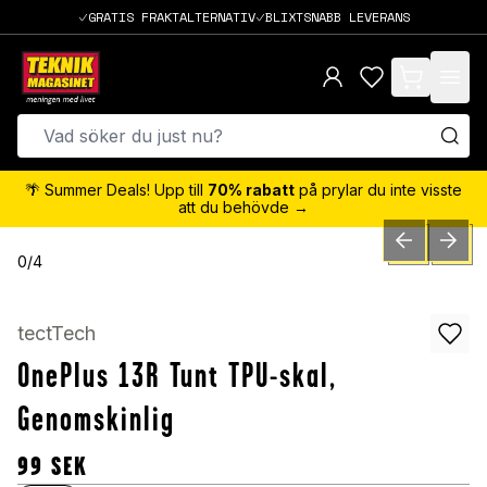
GRATIS FRAKTALTERNATIV
BLIXTSNABB LEVERANS
items in cart,
🌴 Summer Deals! Upp till
70% rabatt
på prylar du inte visste
att du behövde →
PREVIOUS SLID
NEXT S
0
/
4
tectTech
OnePlus 13R Tunt TPU-skal,
Genomskinlig
99
SEK