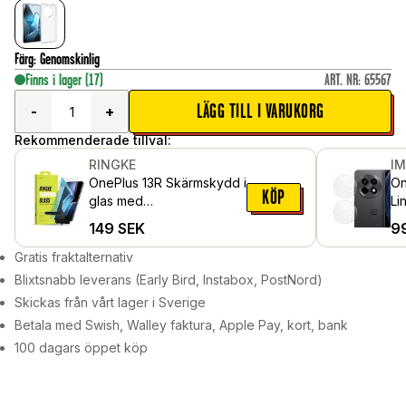
Färg
:
Genomskinlig
Finns i lager
(17)
ART. NR
:
65567
LÄGG TILL I VARUKORG
-
+
Rekommenderade tillval:
RINGKE
I
OnePlus 13R Skärmskydd i
On
KÖP
glas med
Li
monteringsverktyg (2-
149
SEK
9
pack)
Gratis fraktalternativ
Blixtsnabb leverans (Early Bird, Instabox, PostNord)
Skickas från vårt lager i Sverige
Betala med Swish, Walley faktura, Apple Pay, kort, bank
100 dagars öppet köp