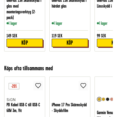
OnePlus 13R Skärmskydd i
OnePlus 13R Skärmskydd i
OnePlus 13R 2-
glas med
härdat glas
Linsskydd i gla
monteringsverktyg (2-
pack)
I lager
I lager
I lager
149
SEK
119
SEK
99
SEK
KÖP
KÖP
KÖ
Köps ofta tillsammans med
-20%
SiGN
PD Kabel USB-C till USB-C
iPhone 17 Pro Skärmskydd
60W 3m, Vit
- Skyddsfilm
Garmin Venu 3