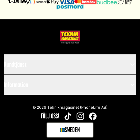
Kundtjänst
Information
©
2026
Teknikmagasinet (PhoneLife AB)
FÖLJ OSS!
TIKTOK
INSTAGRAM
FACEBOOK
SWEDEN
SELECT MARKET