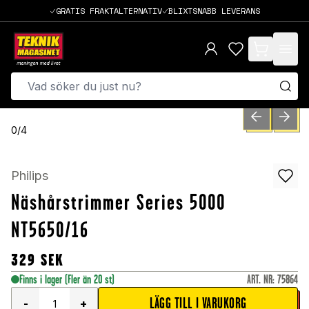
GRATIS FRAKTALTERNATIV
BLIXTSNABB LEVERANS
items in cart,
PREVIOUS SLID
NEXT S
0
/
4
Philips
Näshårstrimmer Series 5000
NT5650/16
329
SEK
Finns i lager
(Fler än 20 st)
ART. NR
:
75864
LÄGG TILL I VARUKORG
-
+