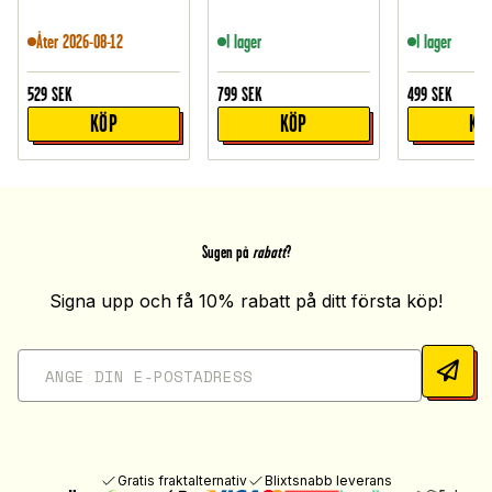
Åter 2026-08-12
I lager
I lager
529
SEK
799
SEK
499
SEK
KÖP
KÖP
KÖ
Sugen på
rabatt
?
Signa upp och få 10% rabatt på ditt första köp!
Gratis fraktalternativ
Blixtsnabb leverans