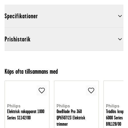
Specifikationer
Prishistorik
Köps ofta tillsammans med
Philips
Philips
Philips
Elektrisk rakapparat 1000
OneBlade Pro 360
Trådlös kropps
Series S1142/00
QP6507/23 Elektrisk
6000 Series La
trimmer
BRL128/00