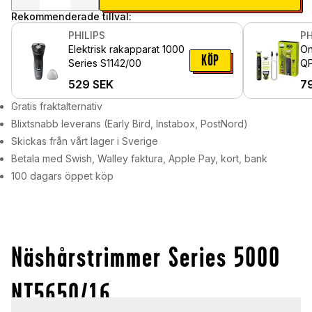
Rekommenderade tillval:
PHILIPS
PH
Elektrisk rakapparat 1000
On
KÖP
Series S1142/00
QP
tr
529
SEK
7
Gratis fraktalternativ
Blixtsnabb leverans (Early Bird, Instabox, PostNord)
Skickas från vårt lager i Sverige
Betala med Swish, Walley faktura, Apple Pay, kort, bank
100 dagars öppet köp
Näshårstrimmer Series 5000
NT5650/16