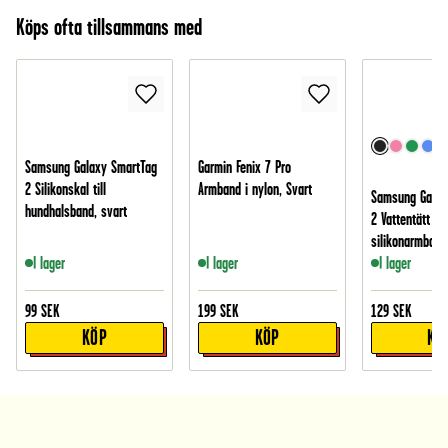
Köps ofta tillsammans med
Samsung Galaxy SmartTag
Garmin Fenix 7 Pro
2 Silikonskal till
Armband i nylon, Svart
Samsung Galax
hundhalsband, svart
2 Vattentätt
silikonarmband
I lager
I lager
I lager
99
SEK
199
SEK
129
SEK
KÖP
KÖP
KÖ