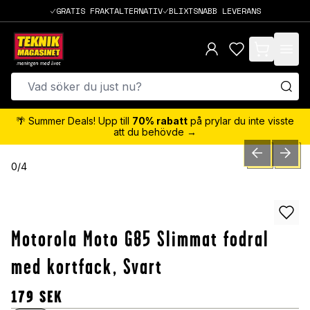
GRATIS FRAKTALTERNATIV
BLIXTSNABB LEVERANS
items in cart,
🌴 Summer Deals! Upp till
70% rabatt
på prylar du inte visste
att du behövde →
PREVIOUS SLID
NEXT S
0
/
4
Motorola Moto G85 Slimmat fodral
med kortfack, Svart
179
SEK