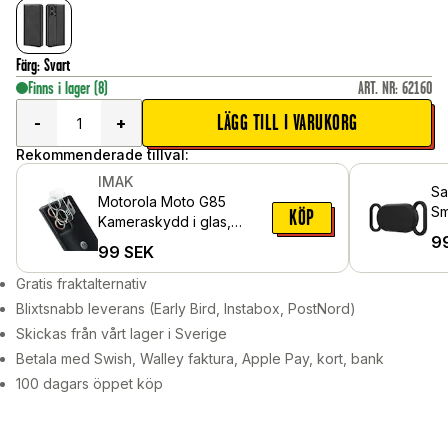
Färg
:
Svart
Finns i lager
(8)
ART. NR
:
62160
LÄGG TILL I VARUKORG
-
+
Rekommenderade tillval:
IMAK
Sa
Motorola Moto G85
Sm
KÖP
Kameraskydd i glas,
ti
9
Genomskinlig
99
SEK
Gratis fraktalternativ
Blixtsnabb leverans (Early Bird, Instabox, PostNord)
Skickas från vårt lager i Sverige
Betala med Swish, Walley faktura, Apple Pay, kort, bank
100 dagars öppet köp