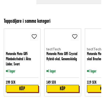
Toppsäljare i samma kategori
tectTech
tectTech
Motorola Moto G85
Motorola Moto G85 Crystal
Motorola Moto 
Plånboksfodral i Äkta
Hybrid-skal, Genomskinlig
skal Brushed, 
Läder, Svart
I lager
I lager
I lager
199
SEK
149
SEK
119
SEK
KÖP
KÖP
KÖ