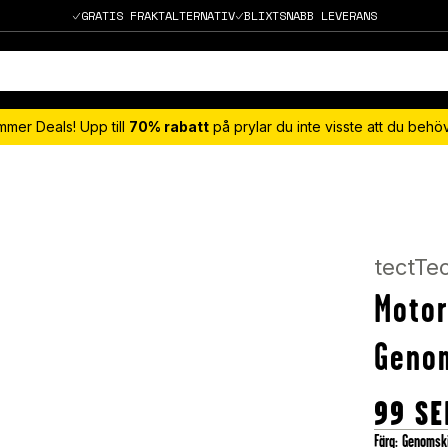
GRATIS FRAKTALTERNATIV
BLIXTSNABB LEVERANS
mmer Deals! Upp till
70% rabatt
på prylar du inte visste att du beh
tectTe
Motor
Genom
99
SE
Färg
:
Genomski