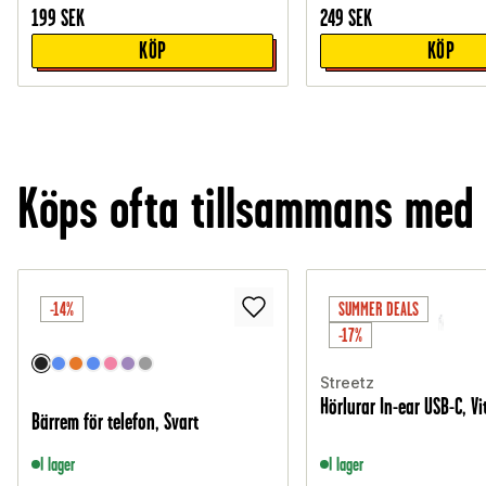
199
SEK
249
SEK
KÖP
KÖP
Köps ofta tillsammans med
-14%
SUMMER DEALS
-17%
Streetz
Hörlurar In-ear USB-C, Vi
Bärrem för telefon, Svart
I lager
I lager