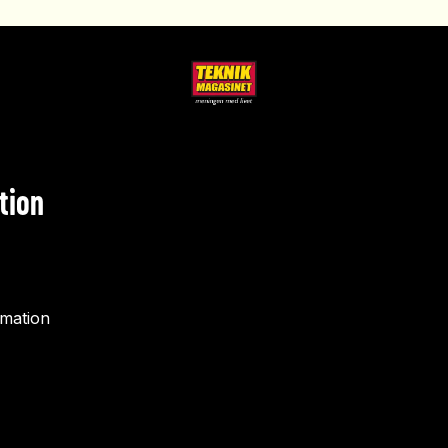
tion
rmation