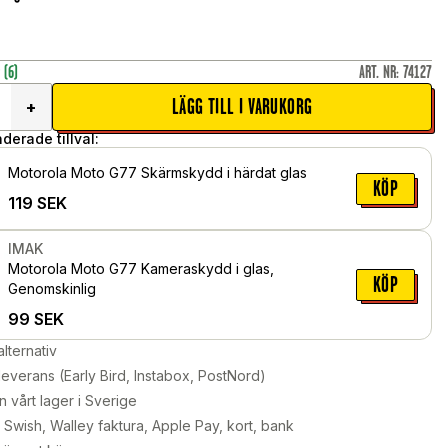
r
(6)
ART. NR
:
74127
LÄGG TILL I VARUKORG
+
erade tillval:
Motorola Moto G77 Skärmskydd i härdat glas
KÖP
119
SEK
IMAK
Motorola Moto G77 Kameraskydd i glas,
KÖP
Genomskinlig
99
SEK
alternativ
leverans (Early Bird, Instabox, PostNord)
n vårt lager i Sverige
Swish, Walley faktura, Apple Pay, kort, bank