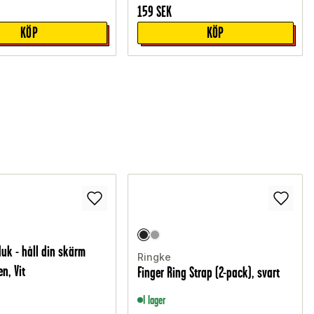
159
SEK
KÖP
KÖP
duk - håll din skärm
Ringke
n, Vit
Finger Ring Strap (2-pack), svart
I lager