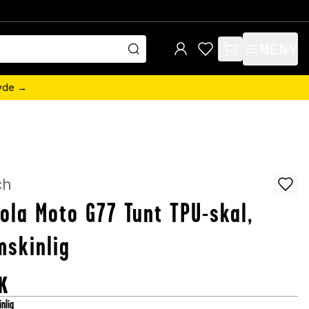
MENY
items in cart, view 
övde →
ch
ola Moto G77 Tunt TPU-skal,
skinlig
K
nlig