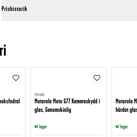
Prishistorik
ri
Imak
boksfodral
Motorola Moto G77 Kameraskydd i
Motorola M
glas, Genomskinlig
härdat gla
I lager
I lager