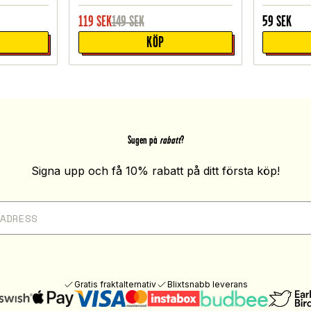
119
SEK
149
SEK
59
SEK
KÖP
Sugen på
rabatt
?
Signa upp och få 10% rabatt på ditt första köp!
Gratis fraktalternativ
Blixtsnabb leverans