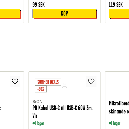
99
SEK
119
SEK
KÖP
SUMMER DEALS
-20%
SiGN
Mikrofiber
t
PD Kabel USB-C till USB-C 60W 3m,
skinande re
Vit
I lager
I lager