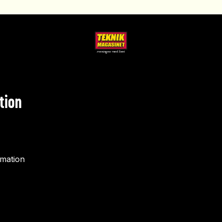
tion
rmation