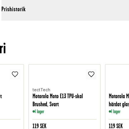
Prishistorik
ri
tectTech
t
Motorola Moto E13 TPU-skal
Motorola M
Brushed, Svart
härdat gla
I lager
I lager
119
SEK
119
SEK