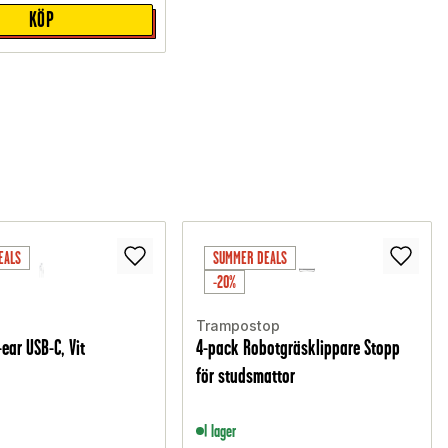
KÖP
EALS
SUMMER DEALS
-20%
Trampostop
-ear USB-C, Vit
4-pack Robotgräsklippare Stopp
för studsmattor
I lager