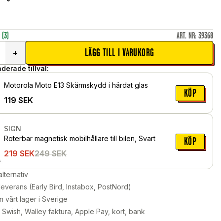
r
(3)
ART. NR
:
39368
LÄGG TILL I VARUKORG
+
erade tillval:
Motorola Moto E13 Skärmskydd i härdat glas
KÖP
119
SEK
SIGN
Roterbar magnetisk mobilhållare till bilen, Svart
KÖP
219
SEK
249
SEK
alternativ
leverans (Early Bird, Instabox, PostNord)
n vårt lager i Sverige
Swish, Walley faktura, Apple Pay, kort, bank