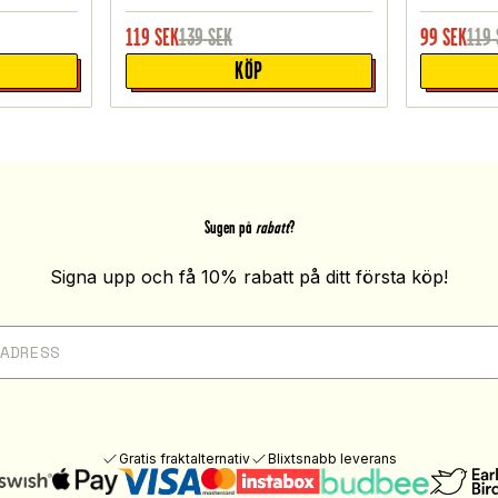
119
SEK
139
SEK
99
SEK
119
KÖP
Sugen på
rabatt
?
Signa upp och få 10% rabatt på ditt första köp!
Gratis fraktalternativ
Blixtsnabb leverans