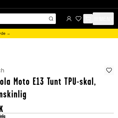
MENY
items in cart, view 
övde →
ch
ola Moto E13 Tunt TPU-skal,
skinlig
K
nlig