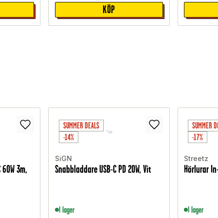
KÖP
SUMMER DEALS
SUMMER D
-14%
-17%
SiGN
Streetz
C 60W 3m,
Snabbladdare USB-C PD 20W, Vit
Hörlurar In
I lager
I lager