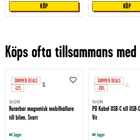
KÖP
KÖP
Köps ofta tillsammans med
SUMMER DEALS
SUMMER DEALS
-12%
-20%
SiGN
SiGN
Roterbar magnetisk mobilhållare
PD Kabel USB-C till USB-
till bilen, Svart
Vit
I lager
I lager