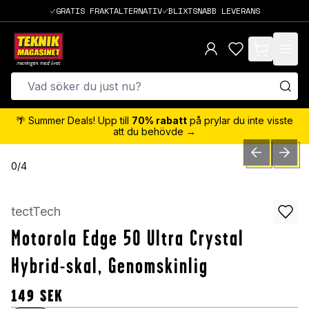
GRATIS FRAKTALTERNATIV
BLIXTSNABB LEVERANS
items in cart,
🌴 Summer Deals! Upp till
70% rabatt
på prylar du inte visste
att du behövde →
PREVIOUS SLID
NEXT S
0
/
4
tectTech
Motorola Edge 50 Ultra Crystal
Hybrid-skal, Genomskinlig
149
SEK