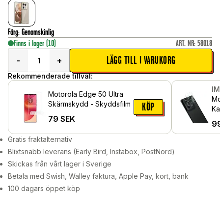
Färg
:
Genomskinlig
Finns i lager
(10)
ART. NR
:
58018
LÄGG TILL I VARUKORG
-
+
Rekommenderade tillval:
I
Motorola Edge 50 Ultra
Mo
Skärmskydd - Skyddsfilm
KÖP
Ka
79
SEK
Ge
9
Gratis fraktalternativ
Blixtsnabb leverans (Early Bird, Instabox, PostNord)
Skickas från vårt lager i Sverige
Betala med Swish, Walley faktura, Apple Pay, kort, bank
100 dagars öppet köp