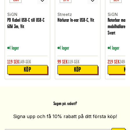
SiGN
Streetz
SiGN
PD Kabel USB-C till USB-C
Hörlurar In-ear USB-C, Vit
Roterbar magne
60W 3m, Vit
mobilhållare till
Svart
I lager
I lager
I lager
119
SEK
149
SEK
99
SEK
119
SEK
219
SEK
249
SE
KÖP
KÖP
KÖ
Sugen på
rabatt
?
Signa upp och få 10% rabatt på ditt första köp!