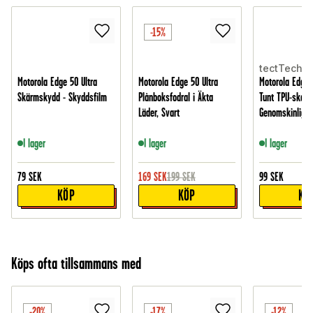
-15%
tectTech
Motorola Edge 50 Ultra
Motorola Edge 50 Ultra
Motorola Edge 
Skärmskydd - Skyddsfilm
Plånboksfodral i Äkta
Tunt TPU-skal,
Läder, Svart
Genomskinlig
I lager
I lager
I lager
79
SEK
169
SEK
199
SEK
99
SEK
KÖP
KÖP
KÖ
Köps ofta tillsammans med
-20%
-17%
-12%