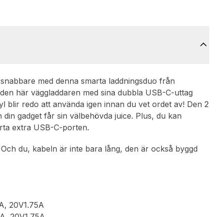
 snabbare med denna smarta laddningsduo från
, den här väggladdaren med sina dubbla USB-C-uttag
l blir redo att använda igen innan du vet ordet av! Den 2
n din gadget får sin välbehövda juice. Plus, du kan
marta extra USB-C-porten.
 Och du, kabeln är inte bara lång, den är också byggd
3A, 20V1.75A
3A, 20V1.75A