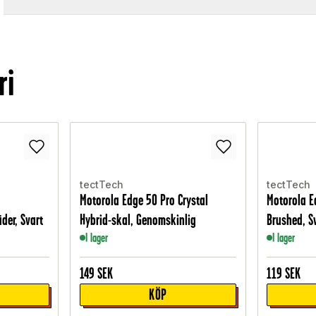
ri
tectTech
tectTech
Motorola Edge 50 Pro Crystal
Motorola E
der, Svart
Hybrid-skal, Genomskinlig
Brushed, S
I lager
I lager
149
SEK
119
SEK
KÖP