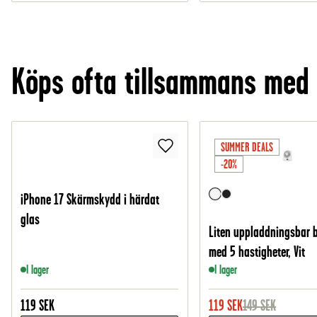
Köps ofta tillsammans med
SUMMER DEALS
-20%
iPhone 17 Skärmskydd i härdat
glas
Liten uppladdningsbar 
med 5 hastigheter, Vit
I lager
I lager
119
SEK
119
SEK
149
SEK