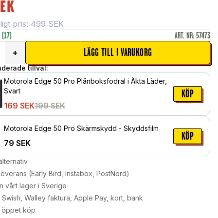
SEK
gt pris:
499
SEK
r
(17)
ART. NR
:
57473
LÄGG TILL I VARUKORG
+
erade tillval:
Motorola Edge 50 Pro Plånboksfodral i Äkta Läder,
Svart
KÖP
169
SEK
199
SEK
Motorola Edge 50 Pro Skärmskydd - Skyddsfilm
KÖP
79
SEK
alternativ
leverans (Early Bird, Instabox, PostNord)
n vårt lager i Sverige
Swish, Walley faktura, Apple Pay, kort, bank
 öppet köp