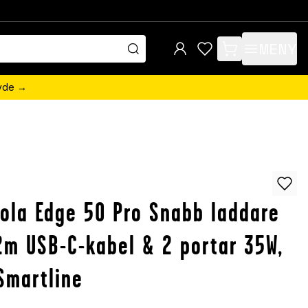
MENY
items in cart, view 
övde →
ola Edge 50 Pro Snabb laddare
m USB-C-kabel & 2 portar 35W,
 Smartline