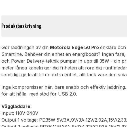
Produktbeskrivning
Gör laddningen av din
Motorola Edge 50 Pro
enklare och
Smartline. Behöver din enhet en energiboost? Ingen fara
och Power Delivery-teknik pumpar in upp till 35W - din pry
meter långa kabeln ger dig friheten att röra dig runt meda
samtidigt ge kraft till en extra enhet, allt tack vare den s
Inga kompromisser här, bara snabb och effektiv laddning.
för att hålla, med stöd för USB 2.0.
Väggladdare:
Input: 110V-240V
Output 1 voltage: PD35W 5V/3A,9V/3A,12V/2.92A,15V/2.3
Output 2 voltage: PD35W 5V/3A,9V/3A,12V/2.92A,15V/2.3