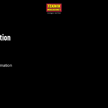
tion
rmation