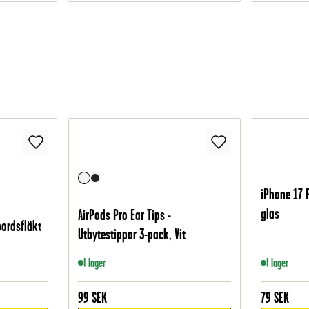
iPhone 17 
glas
AirPods Pro Ear Tips -
bordsfläkt
Utbytestippar 3-pack, Vit
I lager
I lager
99
SEK
79
SEK