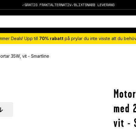
GRATIS FRAKTALTERNATIV
BLIXTSNABB LEVERANS
mmer Deals! Upp till
70% rabatt
på prylar du inte visste att du beh
tar 35W, vit - Smartline
Motor
med 2
vit -