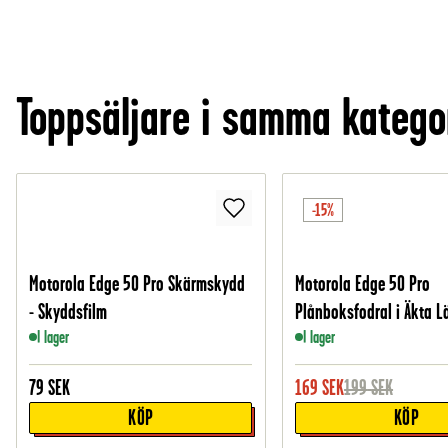
Toppsäljare i samma katego
-15%
Motorola Edge 50 Pro Skärmskydd
Motorola Edge 50 Pro
- Skyddsfilm
Plånboksfodral i Äkta Lä
I lager
I lager
79
SEK
169
SEK
199
SEK
KÖP
KÖP