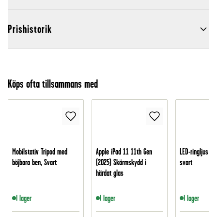
Prishistorik
Köps ofta tillsammans med
Mobilstativ Tripod med
Apple iPad 11 11th Gen
LED-ringljus me
böjbara ben, Svart
(2025) Skärmskydd i
svart
härdat glas
I lager
I lager
I lager