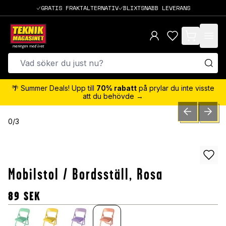
GRATIS FRAKTALTERNATIV
BLIXTSNABB LEVERANS
items in cart,
🌴 Summer Deals! Upp till
70% rabatt
på prylar du inte visste
att du behövde →
PREVIOUS SLID
NEXT S
0
/
3
Mobilstol / Bordsställ, Rosa
89
SEK