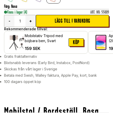
Färg
:
Rosa
Finns i lager
(4)
ART. NR
:
55009
LÄGG TILL I VARUKORG
-
+
Rekommenderade tillval:
Mobilstativ Tripod med
Ap
böjbara ben, Svart
(2
KÖP
hä
159
SEK
1
Gratis fraktalternativ
Blixtsnabb leverans (Early Bird, Instabox, PostNord)
Skickas från vårt lager i Sverige
Betala med Swish, Walley faktura, Apple Pay, kort, bank
100 dagars öppet köp
Mobilstol / Bordsställ, Rosa