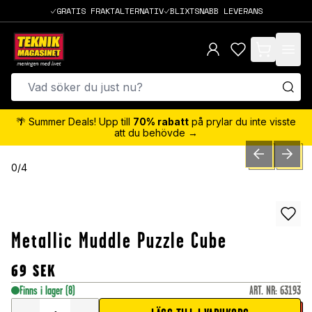
GRATIS FRAKTALTERNATIV
BLIXTSNABB LEVERANS
items in cart,
🌴 Summer Deals! Upp till
70% rabatt
på prylar du inte visste
att du behövde →
PREVIOUS SLID
NEXT S
0
/
4
Metallic Muddle Puzzle Cube
69
SEK
Finns i lager
(8)
ART. NR
:
63193