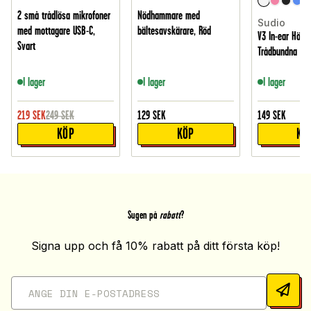
2 små trådlösa mikrofoner
Nödhammare med
Sudio
med mottagare USB-C,
bältesavskärare, Röd
V3 In-ear Hörlu
Svart
Trådbundna USB
I lager
I lager
I lager
219
SEK
249
SEK
129
SEK
149
SEK
KÖP
KÖP
KÖ
Sugen på
rabatt
?
Signa upp och få 10% rabatt på ditt första köp!