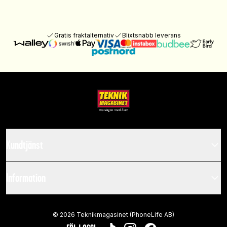
Gratis fraktalternativ
Blixtsnabb leverans
Kundtjänst
Information
©
2026
Teknikmagasinet (PhoneLife AB)