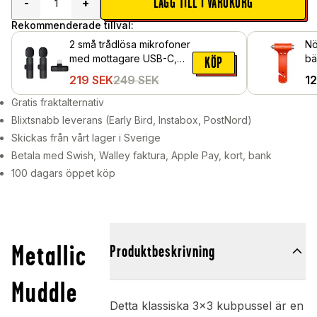
LÄGG TILL I VARUKORG
-
+
Rekommenderade tillval:
2 små trådlösa mikrofoner
N
med mottagare USB-C,
bä
KÖP
Svart
219
SEK
249
SEK
1
Gratis fraktalternativ
Blixtsnabb leverans (Early Bird, Instabox, PostNord)
Skickas från vårt lager i Sverige
Betala med Swish, Walley faktura, Apple Pay, kort, bank
100 dagars öppet köp
Metallic
Produktbeskrivning
Muddle
Detta klassiska 3x3 kubpussel är en