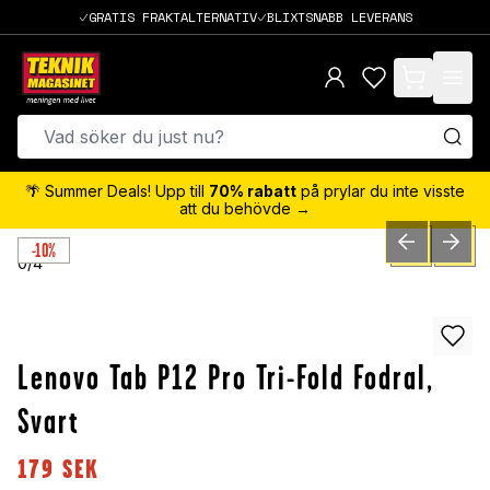
GRATIS FRAKTALTERNATIV
BLIXTSNABB LEVERANS
items in cart,
🌴 Summer Deals! Upp till
70% rabatt
på prylar du inte visste
att du behövde →
-10%
PREVIOUS SLID
NEXT S
0
/
4
Lenovo Tab P12 Pro Tri-Fold Fodral,
Svart
179
SEK