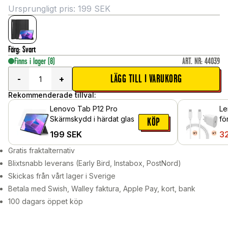
Ursprungligt pris:
199
SEK
Färg
:
Svart
Finns i lager
(8)
ART. NR
:
44039
LÄGG TILL I VARUKORG
-
+
Rekommenderade tillval:
Lenovo Tab P12 Pro
Le
Skärmskydd i härdat glas
fö
KÖP
me
199
SEK
3
Vit
Gratis fraktalternativ
Blixtsnabb leverans (Early Bird, Instabox, PostNord)
Skickas från vårt lager i Sverige
Betala med Swish, Walley faktura, Apple Pay, kort, bank
100 dagars öppet köp