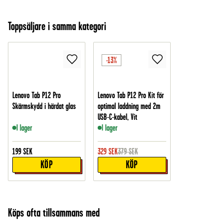
Toppsäljare i samma kategori
-13%
Lenovo Tab P12 Pro
Lenovo Tab P12 Pro Kit för
Skärmskydd i härdat glas
optimal laddning med 2m
USB-C-kabel, Vit
I lager
I lager
199
SEK
329
SEK
379
SEK
KÖP
KÖP
Köps ofta tillsammans med