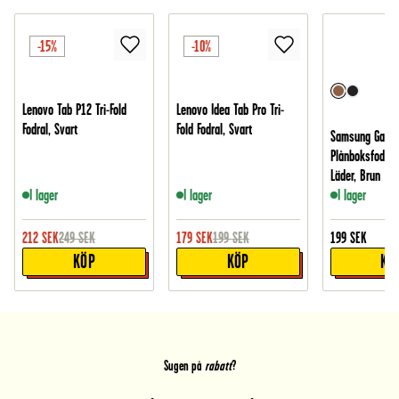
-15%
-10%
Lenovo Tab P12 Tri-Fold
Lenovo Idea Tab Pro Tri-
Fodral, Svart
Fold Fodral, Svart
Samsung Galax
Plånboksfodral 
Läder, Brun
I lager
I lager
I lager
212
SEK
249
SEK
179
SEK
199
SEK
199
SEK
KÖP
KÖP
KÖ
Sugen på
rabatt
?