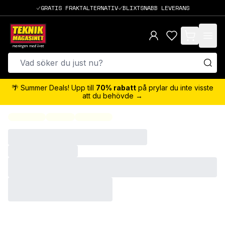
GRATIS FRAKTALTERNATIV
BLIXTSNABB LEVERANS
items in cart,
🌴 Summer Deals! Upp till
70% rabatt
på prylar du inte visste
att du behövde →