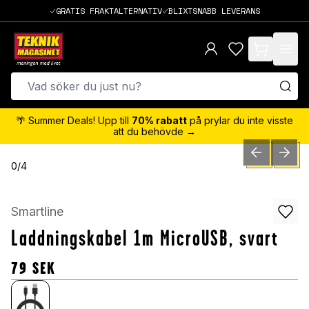
GRATIS FRAKTALTERNATIV
BLIXTSNABB LEVERANS
items in cart,
🌴 Summer Deals! Upp till
70% rabatt
på prylar du inte visste
att du behövde →
PREVIOUS SLID
NEXT S
0
/
4
Smartline
Laddningskabel 1m MicroUSB, svart
79
SEK