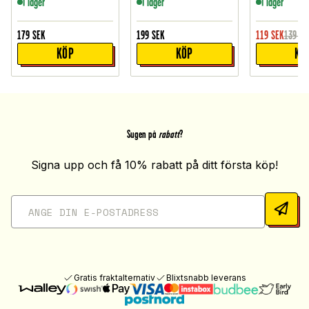
I lager
I lager
I lager
179
SEK
199
SEK
119
SEK
139
SE
KÖP
KÖP
KÖ
Sugen på
rabatt
?
Signa upp och få 10% rabatt på ditt första köp!
Gratis fraktalternativ
Blixtsnabb leverans