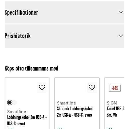
Specifikationer
Prishistorik
Köps ofta tillsammans med
-14%
Smartline
SiGN
Slitstark Laddningskabel
Kabel USB-C til
Smartline
2m USB-A - USB-C, svart
3m, Vit
Laddningskabel 2m USB-A -
USB-C, svart