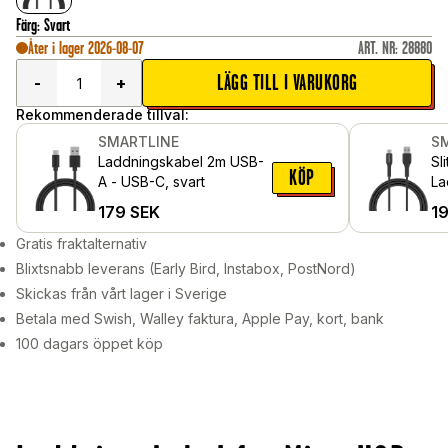
Färg
:
Svart
Åter i lager 2026-08-07
ART. NR
:
28880
LÄGG TILL I VARUKORG
-
+
Rekommenderade tillval:
SMARTLINE
S
Laddningskabel 2m USB-
Sli
KÖP
A - USB-C, svart
La
US
179
SEK
1
Gratis fraktalternativ
Blixtsnabb leverans (Early Bird, Instabox, PostNord)
Skickas från vårt lager i Sverige
Betala med Swish, Walley faktura, Apple Pay, kort, bank
100 dagars öppet köp