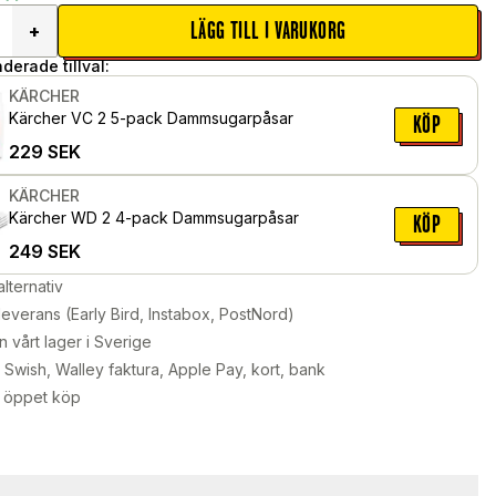
LÄGG TILL I VARUKORG
+
erade tillval:
KÄRCHER
Kärcher VC 2 5-pack Dammsugarpåsar
KÖP
229
SEK
KÄRCHER
Kärcher WD 2 4-pack Dammsugarpåsar
KÖP
249
SEK
alternativ
leverans (Early Bird, Instabox, PostNord)
n vårt lager i Sverige
Swish, Walley faktura, Apple Pay, kort, bank
 öppet köp