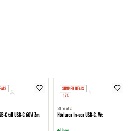
EALS
SUMMER DEALS
-17%
Streetz
B-C till USB-C 60W 3m,
Hörlurar In-ear USB-C, Vit
I lager