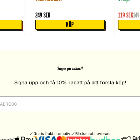
249
SEK
119
SEK
149
KÖP
Sugen på
rabatt
?
Signa upp och få 10% rabatt på ditt första köp!
Gratis fraktalternativ
Blixtsnabb leverans