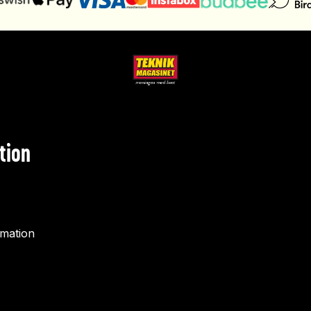
tion
rmation