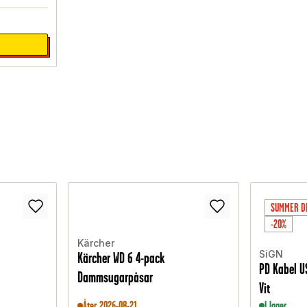
SUMMER D
-20%
Kärcher
SiGN
Kärcher WD 6 4-pack
PD Kabel US
Dammsugarpåsar
Vit
Åter 2026-08-21
I lager