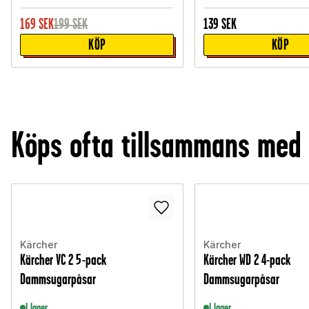
169
SEK
199
SEK
139
SEK
KÖP
KÖP
Köps ofta tillsammans med
Kärcher
Kärcher
Kärcher VC 2 5-pack
Kärcher WD 2 4-pack
Dammsugarpåsar
Dammsugarpåsar
I lager
I lager