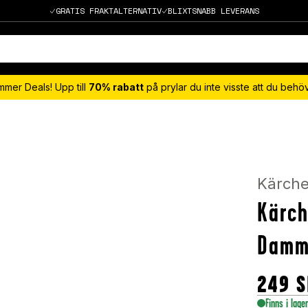
GRATIS FRAKTALTERNATIV
BLIXTSNABB LEVERANS
mmer Deals! Upp till
70% rabatt
på prylar du inte visste att du beh
Kärche
Kärch
Damm
249
S
Finns i lage