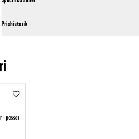
Prishistorik
ri
 - passar