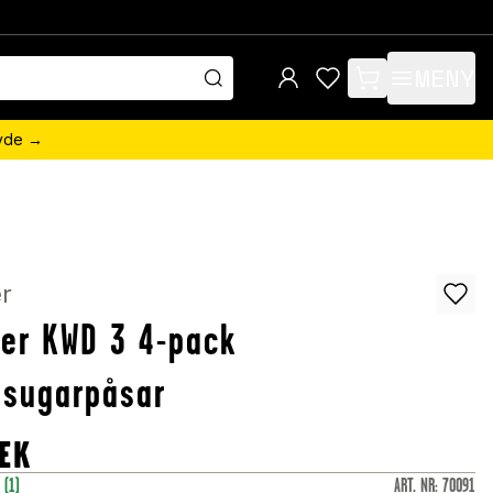
MENY
items in cart, view 
övde →
r
er KWD 3 4-pack
sugarpåsar
EK
r
(1)
ART. NR
:
70091