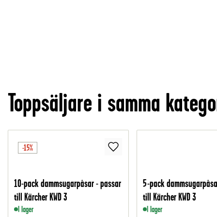
Toppsäljare i samma katego
-15%
10-pack dammsugarpåsar - passar
5-pack dammsugarpåsar
till Kärcher KWD 3
till Kärcher KWD 3
I lager
I lager