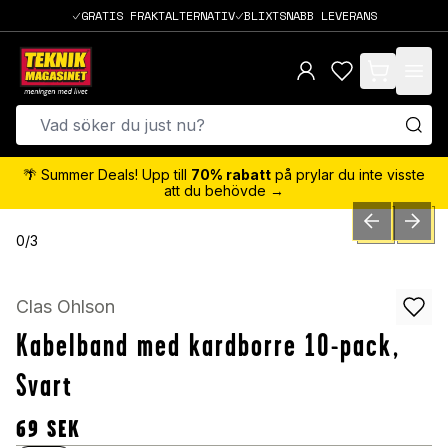
GRATIS FRAKTALTERNATIV
BLIXTSNABB LEVERANS
items in cart,
🌴 Summer Deals! Upp till
70% rabatt
på prylar du inte visste
att du behövde →
PREVIOUS SLID
NEXT S
0
/
3
Clas Ohlson
Kabelband med kardborre 10-pack,
Svart
69
SEK