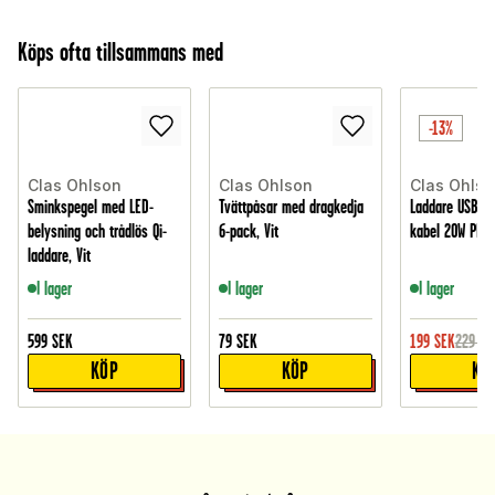
Köps ofta tillsammans med
-13%
Clas Ohlson
Clas Ohlson
Clas Ohlso
Sminkspegel med LED-
Tvättpåsar med dragkedja
Laddare USB-C
belysning och trådlös Qi-
6-pack, Vit
kabel 20W PD, V
laddare, Vit
I lager
I lager
I lager
599
SEK
79
SEK
199
SEK
229
SE
KÖP
KÖP
KÖ