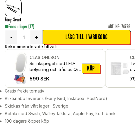
Färg
:
Svart
Finns i lager
(17)
ART. NR
:
74798
LÄGG TILL I VARUKORG
-
+
Rekommenderade tillval:
CLAS OHLSON
C
Sminkspegel med LED-
Tv
KÖP
belysning och trådlös Qi-
dr
laddare, Vit
599
SEK
7
Gratis fraktalternativ
Blixtsnabb leverans (Early Bird, Instabox, PostNord)
Skickas från vårt lager i Sverige
Betala med Swish, Walley faktura, Apple Pay, kort, bank
100 dagars öppet köp