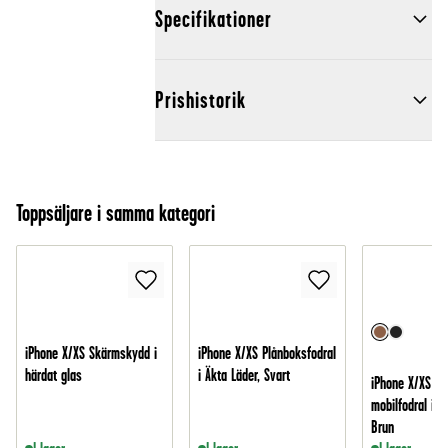
Specifikationer
Prishistorik
Toppsäljare i samma kategori
iPhone X/XS Skärmskydd i
iPhone X/XS Plånboksfodral
härdat glas
i Äkta Läder, Svart
iPhone X/XS Sm
mobilfodral i äk
Brun