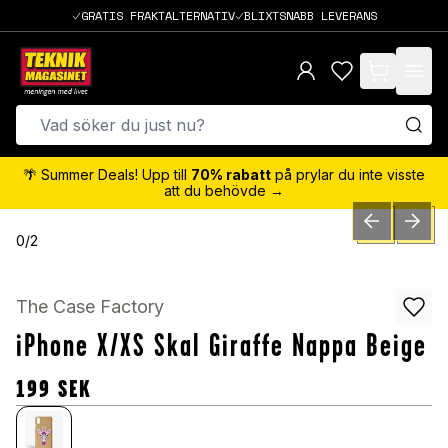
GRATIS FRAKTALTERNATIV
BLIXTSNABB LEVERANS
items in cart,
🌴 Summer Deals! Upp till
70% rabatt
på prylar du inte visste
att du behövde →
PREVIOUS SLID
NEXT S
0
/
2
The Case Factory
iPhone X/XS Skal Giraffe Nappa Beige
199
SEK