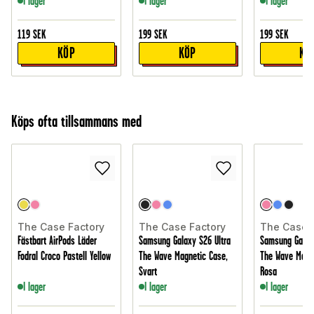
I lager
I lager
I lager
119
SEK
199
SEK
199
SEK
KÖP
KÖP
KÖ
Köps ofta tillsammans med
The Case Factory
The Case Factory
The Case 
Fästbart AirPods Läder
Samsung Galaxy S26 Ultra
Samsung Galax
Fodral Croco Pastell Yellow
The Wave Magnetic Case,
The Wave Magne
Svart
Rosa
I lager
I lager
I lager