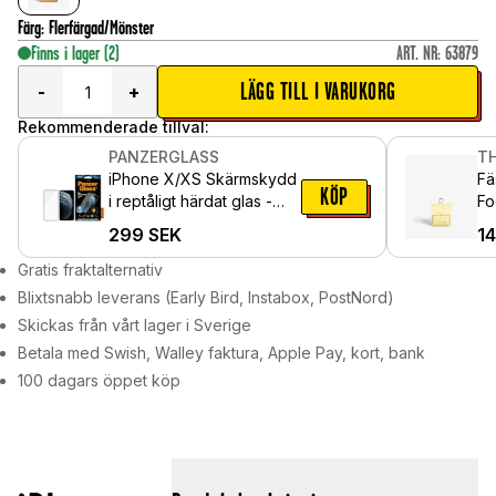
Färg
:
Flerfärgad/Mönster
Finns i lager
(2)
ART. NR
:
63879
LÄGG TILL I VARUKORG
-
+
Rekommenderade tillval:
PANZERGLASS
TH
iPhone X/XS Skärmskydd
Fä
KÖP
i reptåligt härdat glas -
Fo
Edge-to-Edge
Ye
299
SEK
1
Gratis fraktalternativ
Blixtsnabb leverans (Early Bird, Instabox, PostNord)
Skickas från vårt lager i Sverige
Betala med Swish, Walley faktura, Apple Pay, kort, bank
100 dagars öppet köp