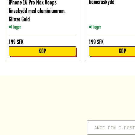
kameraskydd
iPhone 16 Pro Max Hoops
linsskydd med aluminiumram,
Glitter Gold
I lager
I lager
199
SEK
199
SEK
KÖP
KÖP