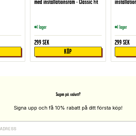
med installationsram - Classic Fit
installatio
I lager
I lager
299
SEK
299
SEK
KÖP
Sugen på
rabatt
?
Signa upp och få 10% rabatt på ditt första köp!