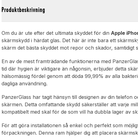
Produktbeskrivning
Om du är ute efter det ultimata skyddet för din
Apple iPho
skärmskydd i härdat glas. Det här är inte bara ett skärmsk
skärm det bästa skyddet mot repor och skador, samtidigt so
En av de mest framträdande funktionerna med PanzerGlass
tid där hygien är viktigare än någonsin, erbjuder detta sk
hälsomässig fördel genom att döda 99,99% av alla bakterier
dagliga användning.
PanzerGlass har tagit hänsyn till designen av din telefon 
skärmen. Detta omfattande skydd säkerställer att varje mil
kompatibelt med skal för de som vill ha dubbla lager av sk
För att göra installationen så enkel och perfekt som möjlig
förpackningen. Denna ram hjälper dig att placera skärmsky