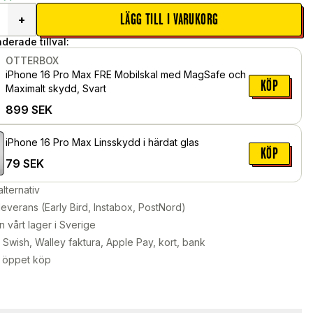
LÄGG TILL I VARUKORG
+
erade tillval:
OTTERBOX
iPhone 16 Pro Max FRE Mobilskal med MagSafe och
KÖP
Maximalt skydd, Svart
899
SEK
iPhone 16 Pro Max Linsskydd i härdat glas
KÖP
79
SEK
alternativ
leverans (Early Bird, Instabox, PostNord)
n vårt lager i Sverige
Swish, Walley faktura, Apple Pay, kort, bank
 öppet köp