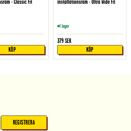
nsram - Classic Fit
installationsram - Ultra Wide Fit
I lager
379
SEK
KÖP
KÖP
REGISTRERA