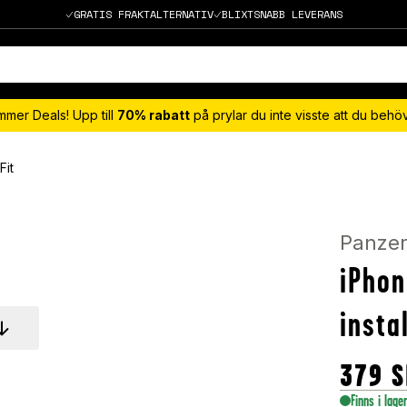
GRATIS FRAKTALTERNATIV
BLIXTSNABB LEVERANS
mmer Deals! Upp till
70% rabatt
på prylar du inte visste att du beh
Fit
Panzer
iPho
insta
379
S
Finns i lage