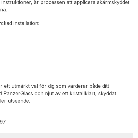
a instruktioner, är processen att applicera skärmskyddet
gna.
ckad installation:
r ett utmärkt val för dig som värderar både ditt
PanzerGlass och njut av ett kristallklart, skyddat
ler utseende.
297