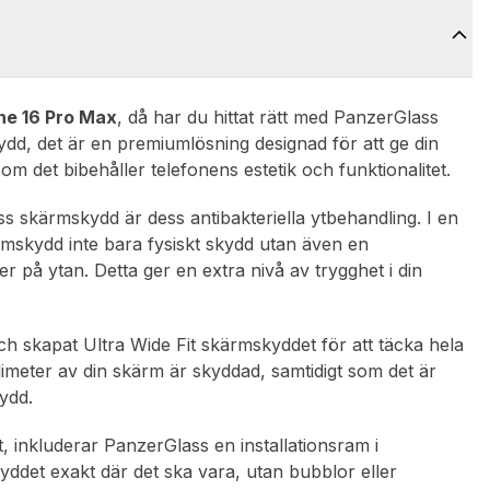
ne 16 Pro Max
, då har du hittat rätt med PanzerGlass
ydd, det är en premiumlösning designad för att ge din
m det bibehåller telefonens estetik och funktionalitet.
 skärmskydd är dess antibakteriella ytbehandling. I en
ärmskydd inte bara fysiskt skydd utan även en
 på ytan. Detta ger en extra nivå av trygghet i din
och skapat Ultra Wide Fit skärmskyddet för att täcka hela
limeter av din skärm är skyddad, samtidigt som det är
ydd.
t, inkluderar PanzerGlass en installationsram i
ddet exakt där det ska vara, utan bubblor eller