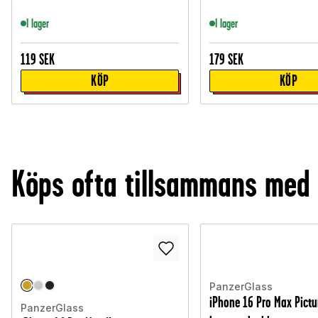
I lager
I lager
119
SEK
179
SEK
KÖP
KÖP
Köps ofta tillsammans med
PanzerGlass
iPhone 16 Pro Max Pictu
PanzerGlass