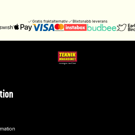
Gratis fraktalternativ
Blixtsnabb leverans
tion
rmation