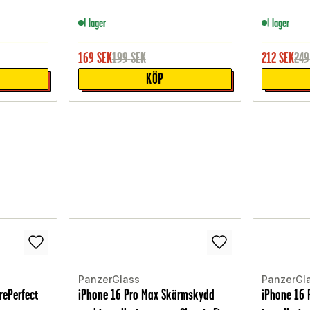
I lager
I lager
169
SEK
199
SEK
212
SEK
249
KÖP
PanzerGlass
PanzerGl
rePerfect
iPhone 16 Pro Max Skärmskydd
iPhone 16