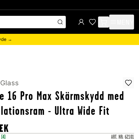
MENY
items in cart, view 
övde →
Glass
ne 16 Pro Max Skärmskydd med
llationsram - Ultra Wide Fit
EK
r
(4)
ART. NR
:
62101