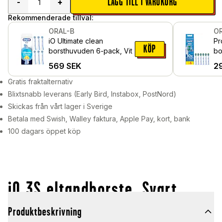
LÄGG TILL I VARUKORG
-
+
Rekommenderade tillval:
ORAL-B
O
iO Ultimate clean
Pr
KÖP
borsthuvuden 6-pack, Vit
bo
Vit
569
SEK
2
Gratis fraktalternativ
Blixtsnabb leverans (Early Bird, Instabox, PostNord)
Skickas från vårt lager i Sverige
Betala med Swish, Walley faktura, Apple Pay, kort, bank
100 dagars öppet köp
iO 3S eltandborste, Svart
Produktbeskrivning