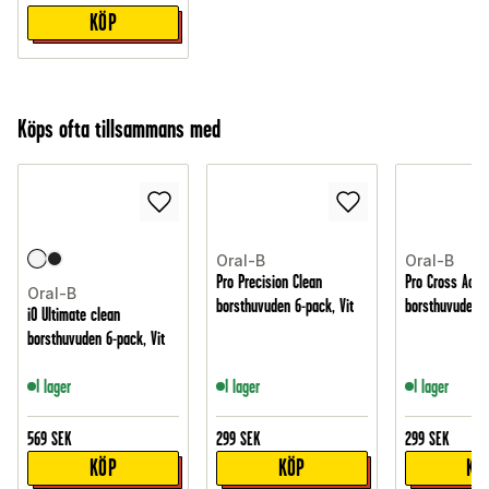
KÖP
Köps ofta tillsammans med
Oral-B
Oral-B
Pro Precision Clean
Pro Cross Acti
Oral-B
borsthuvuden 6-pack, Vit
borsthuvuden 5
iO Ultimate clean
borsthuvuden 6-pack, Vit
I lager
I lager
I lager
569
SEK
299
SEK
299
SEK
KÖP
KÖP
KÖ