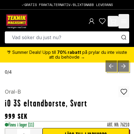
GRATIS FRAKTALTERNATIV
BLIXTSNABB LEVERANS
items in cart,
🌴 Summer Deals! Upp till
70% rabatt
på prylar du inte visste
att du behövde →
PREVIOUS SLID
NEXT S
0
/
4
Oral-B
iO 3S eltandborste, Svart
999
SEK
Finns i lager
(11)
ART. NR
:
76210