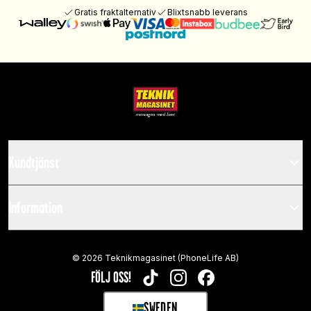
Gratis fraktalternativ
Blixtsnabb leverans
Kundtjänst
Information
©
2026
Teknikmagasinet (PhoneLife AB)
FÖLJ OSS!
TIKTOK
INSTAGRAM
FACEBOOK
SWEDEN