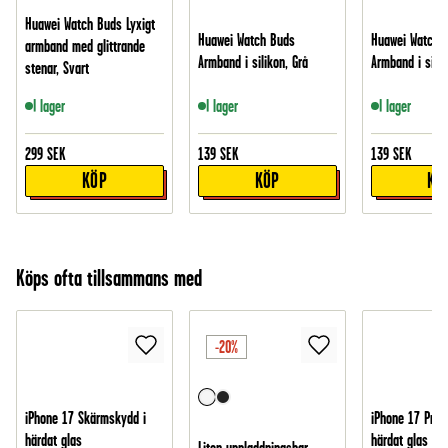
Huawei Watch Buds Lyxigt
Huawei Watch Buds
Huawei Watch 
armband med glittrande
Armband i silikon, Grå
Armband i silik
stenar, Svart
I lager
I lager
I lager
299
SEK
139
SEK
139
SEK
KÖP
KÖP
KÖ
Köps ofta tillsammans med
-20%
iPhone 17 Skärmskydd i
iPhone 17 Pro 
härdat glas
härdat glas