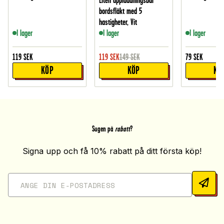
Liten uppladdningsbar
bordsfläkt med 5
hastigheter, Vit
I lager
I lager
I lager
119
SEK
119
SEK
149
SEK
79
SEK
KÖP
KÖP
KÖ
Sugen på
rabatt
?
Signa upp och få 10% rabatt på ditt första köp!