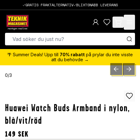
GRATIS FRAKTALTERNATIV
BLIXTSNABB LEVERANS
items in cart,
🌴 Summer Deals! Upp till
70% rabatt
på prylar du inte visste
att du behövde →
PREVIOUS SLID
NEXT S
0
/
3
Huawei Watch Buds Armband i nylon,
blå/vit/röd
149
SEK