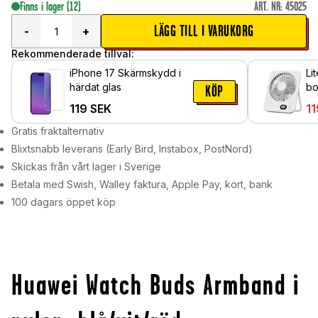
Finns i lager
(12)
ART. NR
:
45025
LÄGG TILL I VARUKORG
-
+
Rekommenderade tillval:
iPhone 17 Skärmskydd i
Li
härdat glas
bo
KÖP
ha
119
SEK
11
Gratis fraktalternativ
Blixtsnabb leverans (Early Bird, Instabox, PostNord)
Skickas från vårt lager i Sverige
Betala med Swish, Walley faktura, Apple Pay, kort, bank
100 dagars öppet köp
Huawei Watch Buds Armband i