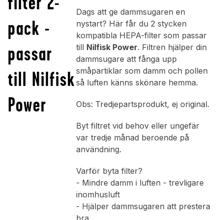
filter 2-
Dags att ge dammsugaren en
pack -
nystart? Här får du 2 stycken
kompatibla HEPA-filter som passar
passar
till
Nilfisk Power
. Filtren hjälper din
dammsugare att fånga upp
småpartiklar som damm och pollen
till Nilfisk
så luften känns skönare hemma.
Power
Obs: Tredjepartsprodukt, ej original.
Byt filtret vid behov eller ungefär
var tredje månad beroende på
användning.
Varför byta filter?
- Mindre damm i luften - trevligare
inomhusluft
- Hjälper dammsugaren att prestera
bra