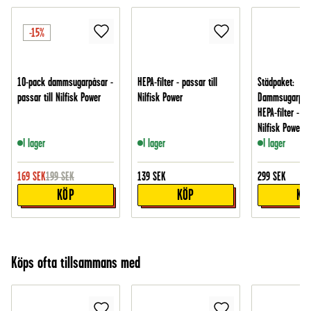
-15%
10-pack dammsugarpåsar -
HEPA-filter - passar till
Städpaket:
passar till Nilfisk Power
Nilfisk Power
Dammsugarpåsa
HEPA-filter - pa
Nilfisk Power
I lager
I lager
I lager
169
SEK
199
SEK
139
SEK
299
SEK
KÖP
KÖP
KÖ
Köps ofta tillsammans med