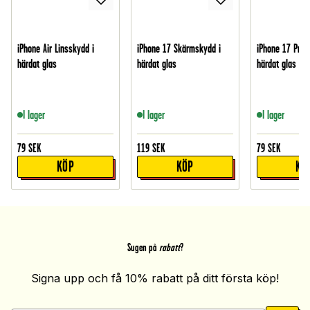
iPhone Air Linsskydd i
iPhone 17 Skärmskydd i
iPhone 17 Pro 
härdat glas
härdat glas
härdat glas
I lager
I lager
I lager
79
SEK
119
SEK
79
SEK
KÖP
KÖP
KÖ
Sugen på
rabatt
?
Signa upp och få 10% rabatt på ditt första köp!