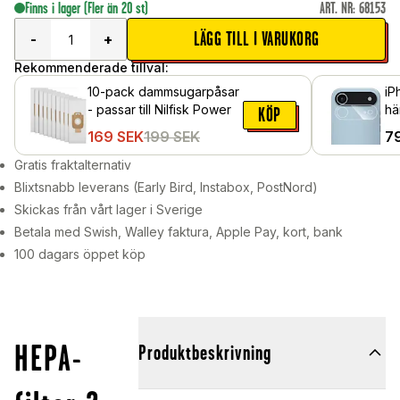
Finns i lager
(Fler än 20 st)
ART. NR
:
68153
LÄGG TILL I VARUKORG
-
+
Rekommenderade tillval:
10-pack dammsugarpåsar
iP
- passar till Nilfisk Power
hä
KÖP
169
SEK
199
SEK
7
Gratis fraktalternativ
Blixtsnabb leverans (Early Bird, Instabox, PostNord)
Skickas från vårt lager i Sverige
Betala med Swish, Walley faktura, Apple Pay, kort, bank
100 dagars öppet köp
HEPA-
Produktbeskrivning