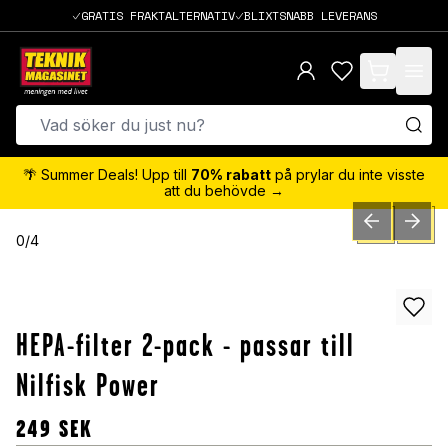
GRATIS FRAKTALTERNATIV
BLIXTSNABB LEVERANS
items in cart,
🌴 Summer Deals! Upp till
70% rabatt
på prylar du inte visste
att du behövde →
PREVIOUS SLID
NEXT S
0
/
4
HEPA-filter 2-pack - passar till
Nilfisk Power
249
SEK