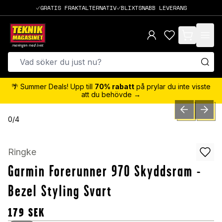
GRATIS FRAKTALTERNATIV
BLIXTSNABB LEVERANS
items in cart,
🌴 Summer Deals! Upp till
70% rabatt
på prylar du inte visste
att du behövde →
PREVIOUS SLID
NEXT S
0
/
4
Ringke
Garmin Forerunner 970 Skyddsram -
Bezel Styling Svart
179
SEK