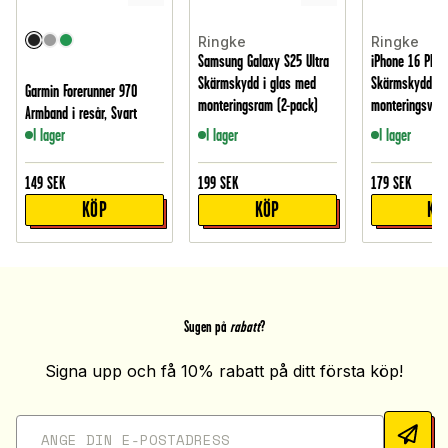
Ringke
Ringke
Samsung Galaxy S25 Ultra
iPhone 16 Plus
Skärmskydd i glas med
Skärmskydd i 
Garmin Forerunner 970
monteringsram (2-pack)
monteringsver
Armband i resår, Svart
I lager
I lager
I lager
149
SEK
199
SEK
179
SEK
KÖP
KÖP
KÖ
Sugen på
rabatt
?
Signa upp och få 10% rabatt på ditt första köp!