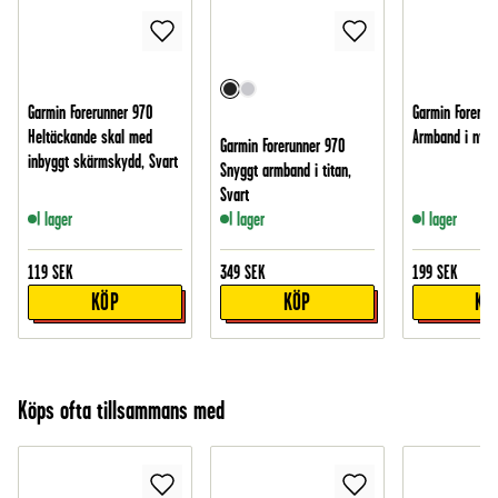
Garmin Forerunner 970
Garmin Forerun
Heltäckande skal med
Armband i nylo
Garmin Forerunner 970
inbyggt skärmskydd, Svart
Snyggt armband i titan,
Svart
I lager
I lager
I lager
119
SEK
349
SEK
199
SEK
KÖP
KÖP
KÖ
Köps ofta tillsammans med