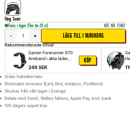
Färg
:
Svart
Finns i lager
(Fler än 20 st)
ART. NR
:
71847
LÄGG TILL I VARUKORG
-
+
Rekommenderade tillval:
Garmin Forerunner 970
Ga
Armband i äkta läder,
He
KÖP
Svart
in
249
SEK
11
Sv
Gratis fraktalternativ
Blixtsnabb leverans (Early Bird, Instabox, PostNord)
Skickas från vårt lager i Sverige
Betala med Swish, Walley faktura, Apple Pay, kort, bank
100 dagars öppet köp