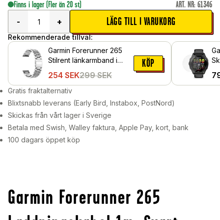
Finns i lager
(Fler än 20 st)
ART. NR
:
61346
LÄGG TILL I VARUKORG
-
+
Rekommenderade tillval:
Garmin Forerunner 265
Ga
Stilrent länkarmband i
Sk
KÖP
metall, Silver
Sk
254
SEK
299
SEK
7
Gratis fraktalternativ
Blixtsnabb leverans (Early Bird, Instabox, PostNord)
Skickas från vårt lager i Sverige
Betala med Swish, Walley faktura, Apple Pay, kort, bank
100 dagars öppet köp
Garmin Forerunner 265