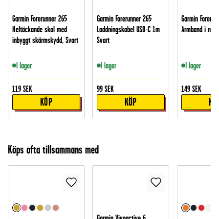
Garmin Forerunner 265
Garmin Forerunner 265
Garmin Forerun
Heltäckande skal med
Laddningskabel USB-C 1m
Armband i nylo
inbyggt skärmskydd, Svart
Svart
I lager
I lager
I lager
119
SEK
99
SEK
149
SEK
KÖP
KÖP
KÖ
Köps ofta tillsammans med
Garmin Vivoactive 6