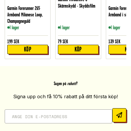
Skärmskydd - Skyddsfilm
Garmin Forerunner 265
Garmin Forerun
Armband Milanese Loop,
Armband i silik
Champagneguld
I lager
I lager
I lager
199
SEK
79
SEK
139
SEK
KÖP
KÖP
KÖ
Sugen på
rabatt
?
Signa upp och få 10% rabatt på ditt första köp!