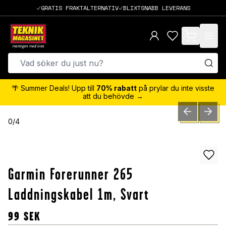
GRATIS FRAKTALTERNATIV
BLIXTSNABB LEVERANS
items in cart,
🌴 Summer Deals! Upp till
70% rabatt
på prylar du inte visste
att du behövde →
PREVIOUS SLID
NEXT S
0
/
4
Garmin Forerunner 265
Laddningskabel 1m, Svart
99
SEK