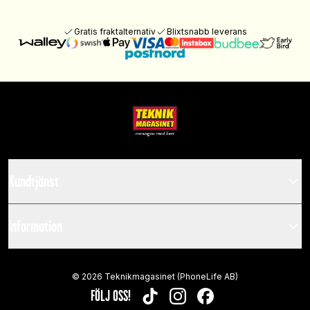
Gratis fraktalternativ
Blixtsnabb leverans
Kundtjänst
Information
©
2026
Teknikmagasinet (PhoneLife AB)
FÖLJ OSS!
TIKTOK
INSTAGRAM
FACEBOOK