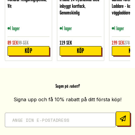
Vit
inbyggt kortfack,
Laddare - kabe
Genomskinlig
väggladdare 20
I lager
I lager
I lager
89
SEK
99
SEK
119
SEK
199
SEK
278
SE
KÖP
KÖP
KÖ
Sugen på
rabatt
?
Signa upp och få 10% rabatt på ditt första köp!