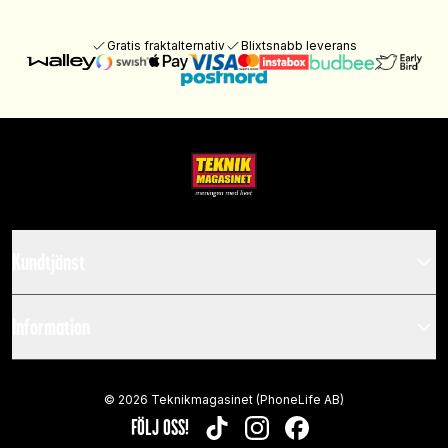
Gratis fraktalternativ
Blixtsnabb leverans
Kundtjänst
Information
©
2026
Teknikmagasinet (PhoneLife AB)
FÖLJ OSS!
TIKTOK
INSTAGRAM
FACEBOOK