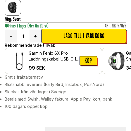
Färg
:
Svart
Finns i lager
(Fler än 20 st)
ART. NR
:
57075
LÄGG TILL I VARUKORG
-
+
Rekommenderade tillval:
Garmin Fenix 6X Pro
Ga
Laddningskabel USB-C 1m
Sn
KÖP
Svart
Sv
99
SEK
3
Gratis fraktalternativ
Blixtsnabb leverans (Early Bird, Instabox, PostNord)
Skickas från vårt lager i Sverige
Betala med Swish, Walley faktura, Apple Pay, kort, bank
100 dagars öppet köp