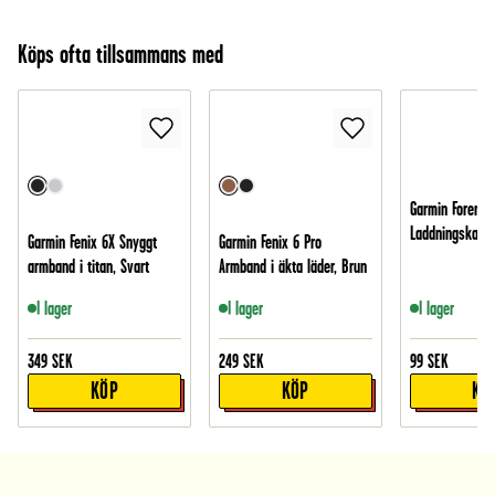
Köps ofta tillsammans med
Garmin Forerun
Laddningskabel
Garmin Fenix 6X Snyggt
Garmin Fenix 6 Pro
armband i titan, Svart
Armband i äkta läder, Brun
I lager
I lager
I lager
349
SEK
249
SEK
99
SEK
KÖP
KÖP
KÖ