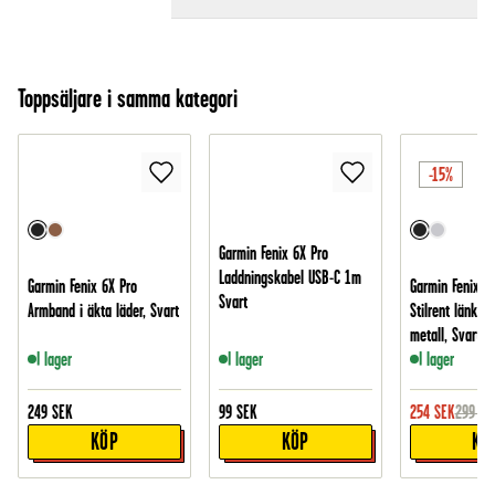
Toppsäljare i samma kategori
-15%
Garmin Fenix 6X Pro
Laddningskabel USB-C 1m
Garmin Fenix 6X Pro
Garmin Fenix 6
Svart
Armband i äkta läder, Svart
Stilrent länkar
metall, Svart
I lager
I lager
I lager
249
SEK
99
SEK
254
SEK
299
SE
KÖP
KÖP
KÖ