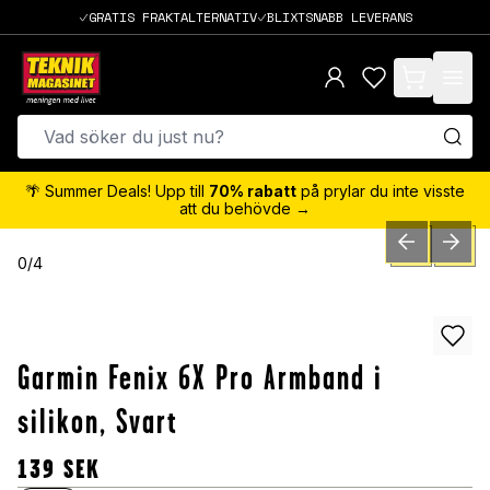
GRATIS FRAKTALTERNATIV
BLIXTSNABB LEVERANS
items in cart,
🌴 Summer Deals! Upp till
70% rabatt
på prylar du inte visste
att du behövde →
PREVIOUS SLID
NEXT S
0
/
4
Garmin Fenix 6X Pro Armband i
silikon, Svart
139
SEK