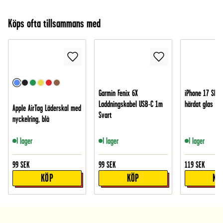
Köps ofta tillsammans med
Garmin Fenix 6X
iPhone 17 Skär
Laddningskabel USB-C 1m
härdat glas
Apple AirTag Läderskal med
Svart
nyckelring, blå
I lager
I lager
I lager
99
SEK
99
SEK
119
SEK
KÖP
KÖP
KÖ