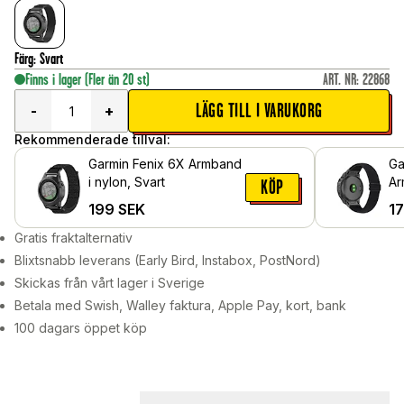
Färg
:
Svart
Finns i lager
(Fler än 20 st)
ART. NR
:
22868
LÄGG TILL I VARUKORG
-
+
Rekommenderade tillval:
Garmin Fenix 6X Armband
Ga
i nylon, Svart
Ar
KÖP
199
SEK
1
Gratis fraktalternativ
Blixtsnabb leverans (Early Bird, Instabox, PostNord)
Skickas från vårt lager i Sverige
Betala med Swish, Walley faktura, Apple Pay, kort, bank
100 dagars öppet köp