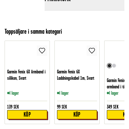
Toppsäljare i samma kategori
Garmin Fenix 6X Armband i
Garmin Fenix 6X
silikon, Svart
Laddningskabel 1m, Svart
Garmin Fenix 6
armband i titan
I lager
I lager
I lager
139
SEK
99
SEK
349
SEK
KÖP
KÖP
KÖ