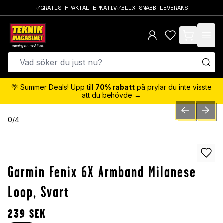
GRATIS FRAKTALTERNATIV
BLIXTSNABB LEVERANS
items in cart,
🌴 Summer Deals! Upp till
70% rabatt
på prylar du inte visste
att du behövde →
PREVIOUS SLID
NEXT S
0
/
4
Garmin Fenix 6X Armband Milanese
Loop, Svart
239
SEK