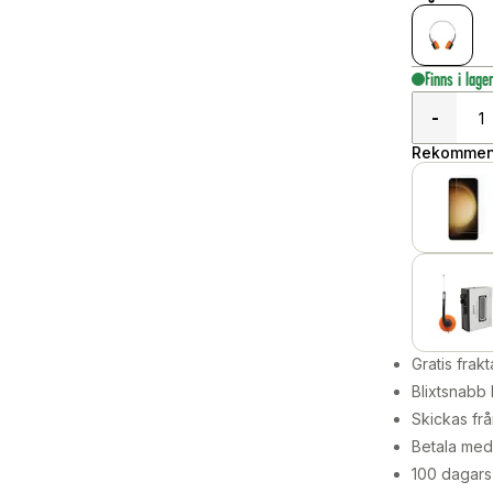
Finns i lage
-
Rekommend
Gratis frakt
Blixtsnabb 
Skickas frå
Betala med 
100 dagars