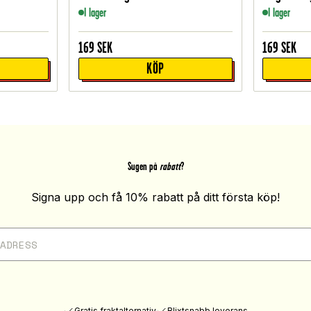
I lager
I lager
169
SEK
169
SEK
KÖP
Sugen på
rabatt
?
Signa upp och få 10% rabatt på ditt första köp!
Gratis fraktalternativ
Blixtsnabb leverans