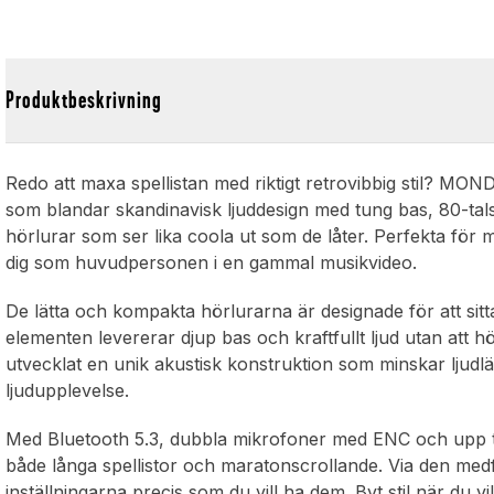
a
Produktbeskrivning
Redo att maxa spellistan med riktigt retrovibbig stil? MO
som blandar skandinavisk ljuddesign med tung bas, 80-tals
hörlurar som ser lika coola ut som de låter. Perfekta för
dig som huvudpersonen i en gammal musikvideo.
De lätta och kompakta hörlurarna är designade för att si
elementen levererar djup bas och kraftfullt ljud utan at
utvecklat en unik akustisk konstruktion som minskar ljud
ljudupplevelse.
Med Bluetooth 5.3, dubbla mikrofoner med ENC och upp till
både långa spellistor och maratonscrollande. Via den me
inställningarna precis som du vill ha dem. Byt stil när 