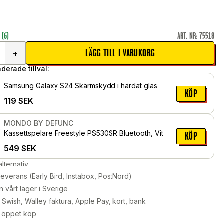
r
(6)
ART. NR
:
75518
LÄGG TILL I VARUKORG
+
erade tillval:
Samsung Galaxy S24 Skärmskydd i härdat glas
KÖP
119
SEK
MONDO BY DEFUNC
Kassettspelare Freestyle PS530SR Bluetooth, Vit
KÖP
549
SEK
alternativ
leverans (Early Bird, Instabox, PostNord)
n vårt lager i Sverige
Swish, Walley faktura, Apple Pay, kort, bank
 öppet köp