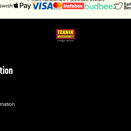
tion
rmation