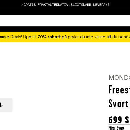
GRATIS FRAKTALTERNATIV
BLIXTSNABB LEVERANS
mmer Deals! Upp till
70% rabatt
på prylar du inte visste att du beh
MONDO
Frees
Svart
699
S
Färg
:
Svart