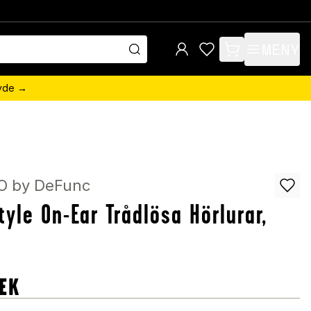
MENY
items in cart, view 
övde →
 by DeFunc
tyle On-Ear Trådlösa Hörlurar,
EK