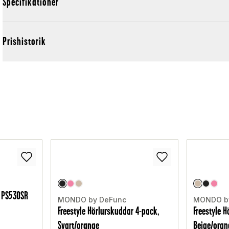
Specifikationer
Prishistorik
e PS530SR
MONDO by DeFunc
MONDO b
Freestyle Hörlurskuddar 4-pack,
Freestyle 
Svart/orange
Beige/oran