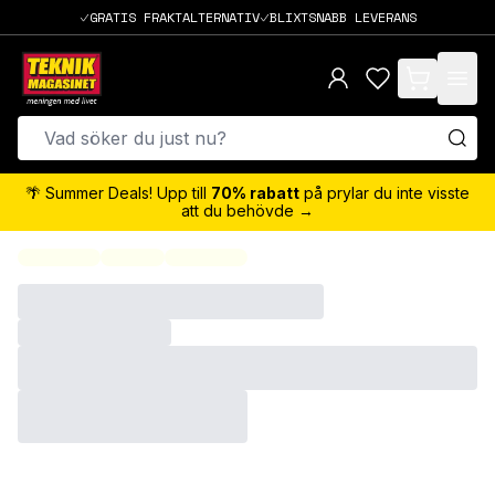
GRATIS FRAKTALTERNATIV
BLIXTSNABB LEVERANS
items in cart,
🌴 Summer Deals! Upp till
70% rabatt
på prylar du inte visste
att du behövde →