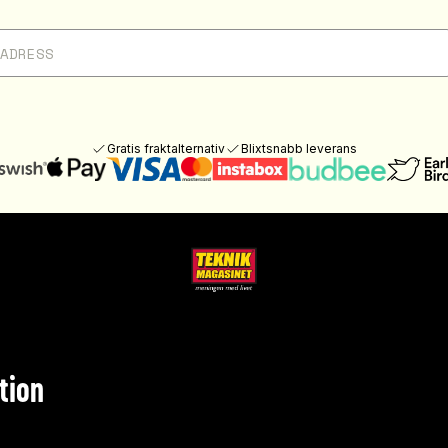
Gratis fraktalternativ
Blixtsnabb leverans
tion