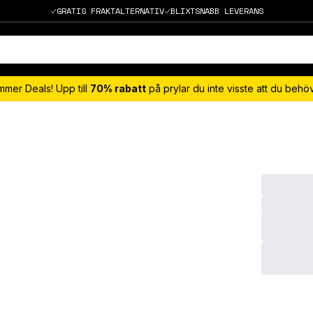
GRATIS FRAKTALTERNATIV
BLIXTSNABB LEVERANS
mmer Deals! Upp till
70% rabatt
på prylar du inte visste att du beh