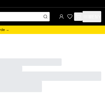
MENY
items in cart, view 
övde →