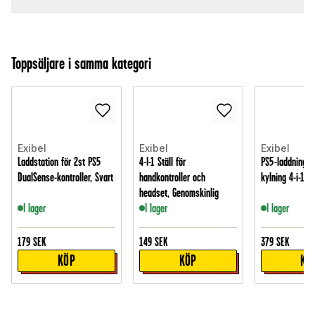
Toppsäljare i samma kategori
Exibel
Exibel
Exibel
Laddstation för 2st PS5
4-I-1 Ställ för
PS5-laddningss
DualSense-kontroller, Svart
handkontroller och
kylning 4-i-1, V
headset, Genomskinlig
I lager
I lager
I lager
179
SEK
149
SEK
379
SEK
KÖP
KÖP
KÖ