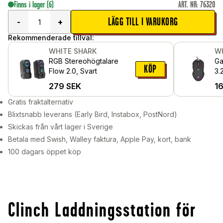
Finns i lager
(6)
ART. NR
:
76320
LÄGG TILL I VARUKORG
-
+
Rekommenderade tillval:
WHITE SHARK
W
RGB Stereohögtalare
Ga
KÖP
Flow 2.0, Svart
3.
279
SEK
1
Gratis fraktalternativ
Blixtsnabb leverans (Early Bird, Instabox, PostNord)
Skickas från vårt lager i Sverige
Betala med Swish, Walley faktura, Apple Pay, kort, bank
100 dagars öppet köp
Clinch Laddningsstation för