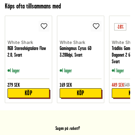
Köps ofta tillsammans med
-18%
White Shark
White Shark
White Shar
RGB Stereohögtalare Flow
Gamingmus Cyrus 6D
Trådlös Gamin
2.0, Svart
3.200dpi, Svart
Dagonet 2 6D 2
Svart
I lager
I lager
I lager
279
SEK
169
SEK
449
SEK
549
SE
KÖP
KÖP
KÖ
Sugen på
rabatt
?