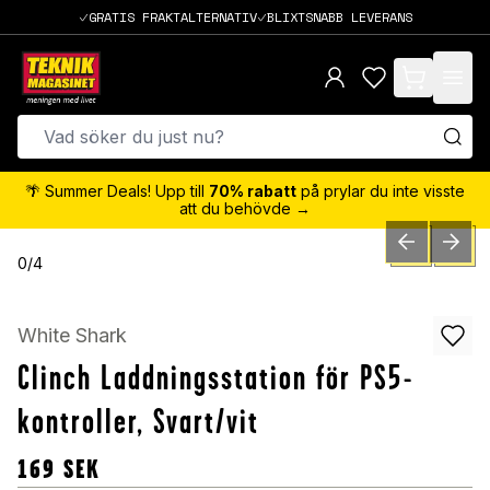
GRATIS FRAKTALTERNATIV
BLIXTSNABB LEVERANS
items in cart,
🌴 Summer Deals! Upp till
70% rabatt
på prylar du inte visste
att du behövde →
PREVIOUS SLID
NEXT S
0
/
4
White Shark
Clinch Laddningsstation för PS5-
kontroller, Svart/vit
169
SEK