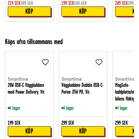
219
SEK
249
SEK
199
SEK
249
SEK
249
SEK
299
SE
KÖP
KÖP
KÖ
Köps ofta tillsammans med
Smartline
Smartline
Smartline
20W USB-C Väggladdare
Väggladdare Dubbla USB-C-
MagSafe-
med Power Delivery, Vit
Portar 35W PD, Vit
laddplatta/mobi
bilens fläktgall
I lager
I lager
I lager
199
SEK
299
SEK
299
SEK
KÖP
KÖP
KÖ