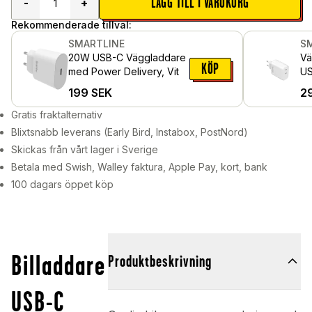
LÄGG TILL I VARUKORG
-
+
Rekommenderade tillval:
SMARTLINE
S
20W USB-C Väggladdare
Vä
KÖP
med Power Delivery, Vit
US
Vit
199
SEK
2
Gratis fraktalternativ
Blixtsnabb leverans (Early Bird, Instabox, PostNord)
Skickas från vårt lager i Sverige
Betala med Swish, Walley faktura, Apple Pay, kort, bank
100 dagars öppet köp
Billaddare
Produktbeskrivning
USB-C