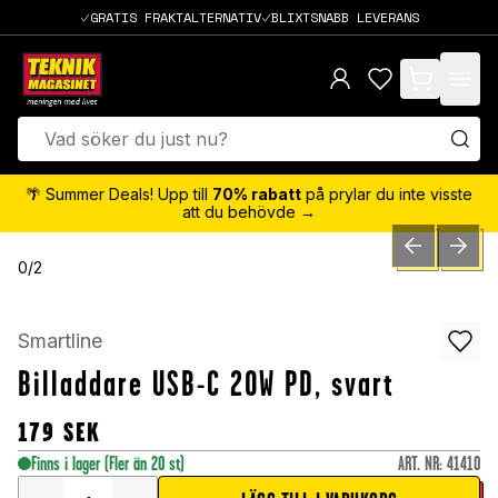
GRATIS FRAKTALTERNATIV
BLIXTSNABB LEVERANS
items in cart,
🌴 Summer Deals! Upp till
70% rabatt
på prylar du inte visste
att du behövde →
PREVIOUS SLID
NEXT S
0
/
2
Smartline
Billaddare USB-C 20W PD, svart
179
SEK
Finns i lager
(Fler än 20 st)
ART. NR
:
41410