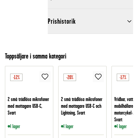
Prishistorik
Toppsäljare i samma kategori
-12%
-20%
-17%
2 små trådlösa mikrofoner
2 små trådlösa mikrofoner
Vridbar, vattent
med mottagare USB-C,
med mottagare USB-C och
mobilhållare fö
Svart
Lightning, Svart
motorcykel-/cy
Svart
I lager
I lager
I lager